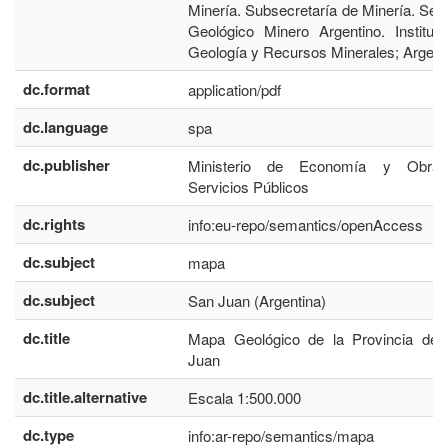
Minería. Subsecretaría de Minería. Serv
Geológico Minero Argentino. Institut
Geología y Recursos Minerales; Argent
dc.format
application/pdf
dc.language
spa
dc.publisher
Ministerio de Economía y Obra
Servicios Públicos
dc.rights
info:eu-repo/semantics/openAccess
dc.subject
mapa
dc.subject
San Juan (Argentina)
dc.title
Mapa Geológico de la Provincia de
Juan
dc.title.alternative
Escala 1:500.000
dc.type
info:ar-repo/semantics/mapa