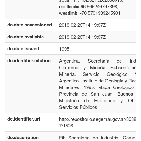
eastlimit=-66.665246797398;
westlimit=-70.5701333245901
dc.date.accessioned
2018-02-23T14:19:37Z
dc.date.available
2018-02-23T14:19:37Z
dc.date.issued
1995
dc.identifier.citation
Argentina. Secretaría de Industr
Comercio y Minería. Subsecretarí
Minería. Servicio Geológico Min
Argentino. Instituto de Geología y Recu
Minerales, 1995. Mapa Geológico d
Provincia de San Juan. Buenos Ai
Ministerio de Economía y Obra
Servicios Públicos
dc.identifier.uri
http://repositorio.segemar.gov.ar/30884
7/1526
dc.description
Fil: Secretaría de Industria, Comerc