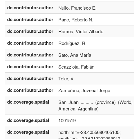
dc.contributor.author
Nullo, Francisco E.
dc.contributor.author
Page, Roberto N.
dc.contributor.author
Ramos, Víctor Alberto
dc.contributor.author
Rodríguez, R.
dc.contributor.author
Sato, Ana María
dc.contributor.author
Scazziota, Fabián
dc.contributor.author
Toler, V.
dc.contributor.author
Zambrano, Juvenal Jorge
dc.coverage.spatial
San Juan .......... (province) (World, S
America, Argentina)
dc.coverage.spatial
1001519
dc.coverage.spatial
northlimit=-28.4055680405105;
southlimit=-32.6219202388013;