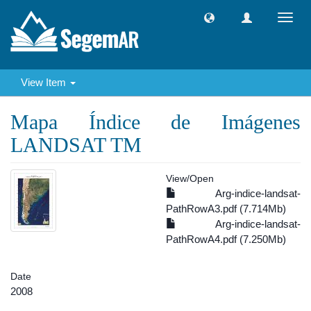
Toggl
navig
View Item
Mapa Índice de Imágenes
LANDSAT TM
View/
Open
Arg-indice-landsat-
PathRowA3.pdf (7.714Mb)
Arg-indice-landsat-
PathRowA4.pdf (7.250Mb)
Date
2008