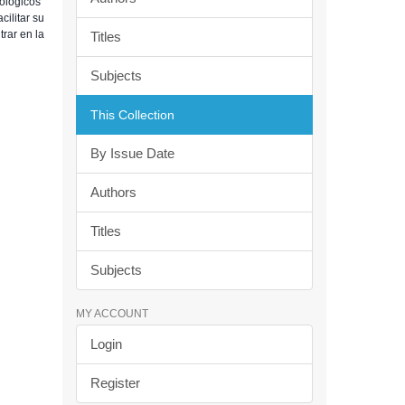
eológicos
cilitar su
rar en la
Titles
Subjects
This Collection
By Issue Date
Authors
Titles
Subjects
MY ACCOUNT
Login
Register