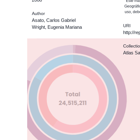
Este map
Geográfic
uso, deb
Author
Asato, Carlos Gabriel
URI
Wright, Eugenia Mariana
http://r
Collecti
Atlas Sat