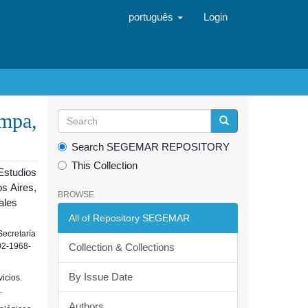
português
Login
mpa,
Search SEGEMAR REPOSITORY
This Collection
Estudios
s Aires,
BROWSE
ales
All of Repository SEGEMAR
Secretaría
02-1968-
Collection & Collections
By Issue Date
vicios.
.
Authors