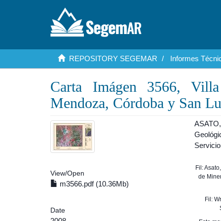
REPOSITORY SEGEMAR
Informes Técnic
Carta Imágen 3566, Vill
Mendoza, Córdoba y San Lu
ASATO, C
Geológi
Servicio
Fil: Asat
View/
Open
de Mine
m3566.pdf (10.36Mb)
Fil: W
Date
2008