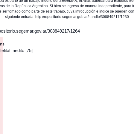
a es parte de un trabajo inédito del SEGEMAR, el Atlas Satelital para Estudios G
os de la República Argentina. Si bien se ingresa de manera independiente, para fa
e ser tomado como parte de este trabajo, cuya introducción e índice se pueden cont
siguiente entrada: http://repositorio.segemar.gob.ar/handle/308849217/1230
epositorio.segemar.gov.ar/308849217/1264
ons
elital Inédito
[75]