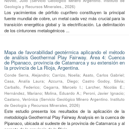
Novillo, Julio
(
Servicio Geológico Minero Argentino. Instituto de
Geología y Recursos Minerales.
,
2026
)
Los yacimientos de pórfido cuprífero constituyen la principal
fuente mundial de cobre, un metal cada vez más crucial para la
transición energética global y la electrificación. La delimitación
de los cinturones metalogénicos ...
Mapa de favorabilidad geotérmica aplicando el método
de análisis Geothermal Play Fairway. Área 4: Cuenca
de Pipanaco, provincia de Catamarca y su extensión en
la provincia de La Rioja, Argentina.
Conde Serra, Alejandro
;
Carrizo, Noelia
;
Asato, Carlos Gabriel
;
Casa, Analía Laura
;
Azcurra, Diego
;
Castro Godoy, Silvia
;
Carballo, Federico
;
Cegarra, Marcelo I.
;
Larcher, Nicolás E.
;
Hernández, Mariano
;
Molina, Eduardo A.
;
Peroni, Javier Ignacio
;
Castano, Verónica
(
Servicio Geológico Minero Argentino. Instituto
de Geología y Recursos Minerales
,
2026
)
Este estudio presenta los resultados de la aplicación de la
metodología Geothermal Play Fairway Analysis en la cuenca de
Pipanaco, ubicada al sudeste de la provincia de Catamarca y al