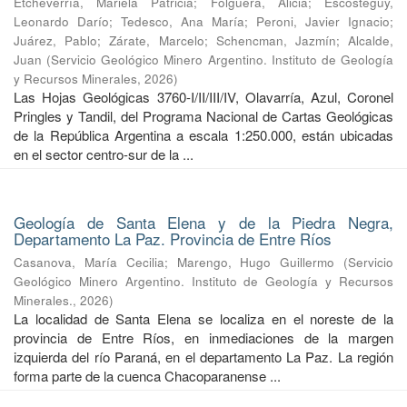
Etcheverría, Mariela Patricia
;
Folguera, Alicia
;
Escosteguy,
Leonardo Darío
;
Tedesco, Ana María
;
Peroni, Javier Ignacio
;
Juárez, Pablo
;
Zárate, Marcelo
;
Schencman, Jazmín
;
Alcalde,
Juan
(
Servicio Geológico Minero Argentino. Instituto de Geología
y Recursos Minerales
,
2026
)
Las Hojas Geológicas 3760-I/II/III/IV, Olavarría, Azul, Coronel
Pringles y Tandil, del Programa Nacional de Cartas Geológicas
de la República Argentina a escala 1:250.000, están ubicadas
en el sector centro-sur de la ...
Geología de Santa Elena y de la Piedra Negra,
Departamento La Paz. Provincia de Entre Ríos
Casanova, María Cecilia
;
Marengo, Hugo Guillermo
(
Servicio
Geológico Minero Argentino. Instituto de Geología y Recursos
Minerales.
,
2026
)
La localidad de Santa Elena se localiza en el noreste de la
provincia de Entre Ríos, en inmediaciones de la margen
izquierda del río Paraná, en el departamento La Paz. La región
forma parte de la cuenca Chacoparanense ...