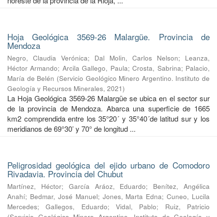
noreste de la provincia de la Rioja, ...
Hoja Geológica 3569-26 Malargüe. Provincia de
Mendoza
Negro, Claudia Verónica
;
Dal Molin, Carlos Nelson
;
Leanza,
Héctor Armando
;
Arcila Gallego, Paula
;
Crosta, Sabrina
;
Palacio,
María de Belén
(
Servicio Geológico Minero Argentino. Instituto de
Geología y Recursos Minerales
,
2021
)
La Hoja Geológica 3569-26 Malargüe se ubica en el sector sur
de la provincia de Mendoza. Abarca una superficie de 1665
km2 comprendida entre los 35°20´ y 35°40´de latitud sur y los
meridianos de 69°30’ y 70° de longitud ...
Peligrosidad geológica del ejido urbano de Comodoro
Rivadavia. Provincia del Chubut
Martínez, Héctor
;
García Aráoz, Eduardo
;
Benítez, Angélica
Anahí
;
Bedmar, José Manuel
;
Jones, Marta Edna
;
Cuneo, Lucila
Mercedes
;
Gallegos, Eduardo
;
Vidal, Pablo
;
Ruiz, Patricio
(
Servicio Geológico Minero Argentino. Instituto de Geología y