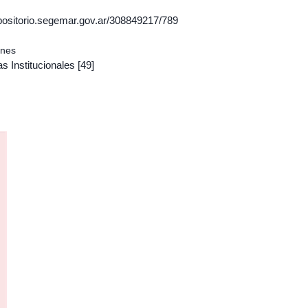
epositorio.segemar.gov.ar/308849217/789
ones
s Institucionales
[49]