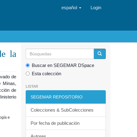
español
Login
e la
Buscar en SEGEMAR DSpace
Esta colección
evado de
e Minas,
LISTAR
cción de
inisterio
SEGEMAR REPOSITORIO
Colecciones & SubColecciones
ogía e
Por fecha de publicación
Autores