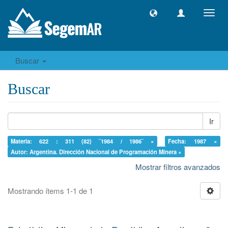
Camb
naveg
Buscar
Buscar
Ir
Materia: 622 : 311 (82) ¨1984 / 1986¨ ×
Fecha: 1987 ×
Autor: Argentina. Dirección Nacional de Programación Minera ×
Mostrar filtros avanzados
Mostrando ítems 1-1 de 1