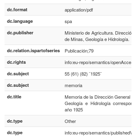
dc.format
application/pdf
dc.language
spa
dc.publisher
Ministerio de Agricultura. Dirección
de Minas, Geología e Hidrología.
dc.relation.ispartofseries
Publicación;79
dc.rights
info:eu-repo/semantics/openAccess
dc.subject
55 (61) (82) ¨1925¨
dc.subject
memoria
dc.title
Memoria de la Dirección General d
Geología e Hidrología correspondi
año 1925
dc.type
Other
dc.type
info:eu-repo/semantics/publishedVe