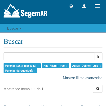
Camb
naveg
Buscar
Buscar
Ir
Materia: 556.3 (82) (047) ×
Has File(s): true ×
Autor: Doliner, Luis ×
Materia: hidrogeología ×
Mostrar filtros avanzados
Mostrando ítems 1-1 de 1