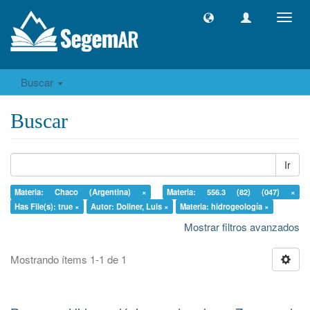
Camb
naveg
Buscar
Buscar
Ir
Materia: Chaco (Argentina) ×
Materia: 556.3 (82) (047) ×
Has File(s): true ×
Autor: Doliner, Luis ×
Materia: hidrogeología ×
Mostrar filtros avanzados
Mostrando ítems 1-1 de 1