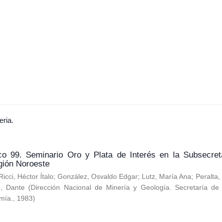
eria.
co 99. Seminario Oro y Plata de Interés en la Subsecret
gión Noroeste
Ricci, Héctor Ítalo
;
González, Osvaldo Edgar
;
Lutz, María Ana
;
Peralta
o, Dante
(
Dirección Nacional de Minería y Geología. Secretaría de 
mía.
,
1983
)