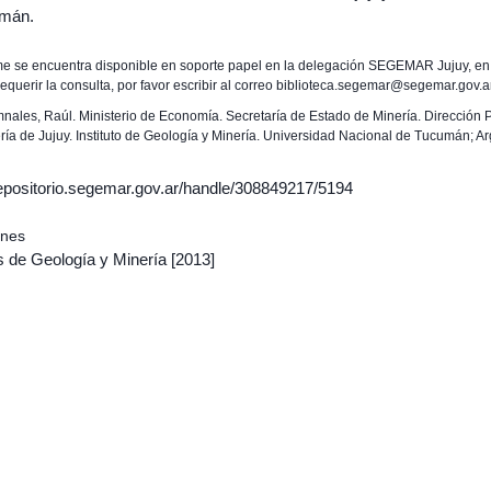
umán.
rme se encuentra disponible en soporte papel en la delegación SEGEMAR Jujuy, en
requerir la consulta, por favor escribir al correo biblioteca.segemar@segemar.gov.a
mnales, Raúl. Ministerio de Economía. Secretaría de Estado de Minería. Dirección P
ría de Jujuy. Instituto de Geología y Minería. Universidad Nacional de Tucumán; Ar
/repositorio.segemar.gov.ar/handle/308849217/5194
ones
s de Geología y Minería
[2013]