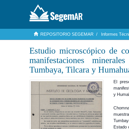
REPOSITORIO SEGEMAR
Informes Técni
Estudio microscópico de co
manifestaciones minerale
Tumbaya, Tilcara y Humahua
El pres
manifes
y Huma
Chomnal
muestr
Tumbaya
Estado 