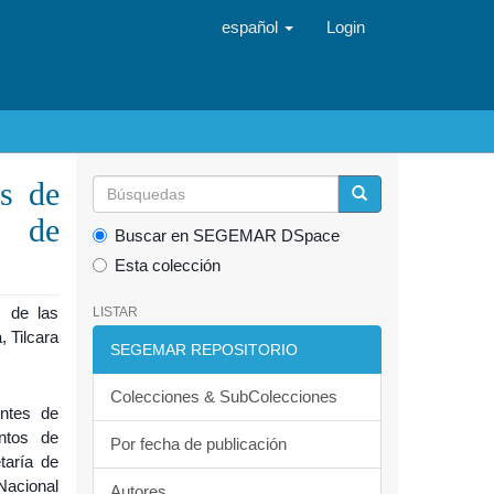
español
Login
as de
s de
Buscar en SEGEMAR DSpace
Esta colección
s de las
LISTAR
 Tilcara
SEGEMAR REPOSITORIO
Colecciones & SubColecciones
entes de
ntos de
Por fecha de publicación
taría de
Nacional
Autores