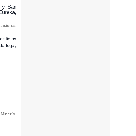
a y San
Eureka,
icaciones
istintos
o legal,
Minería.