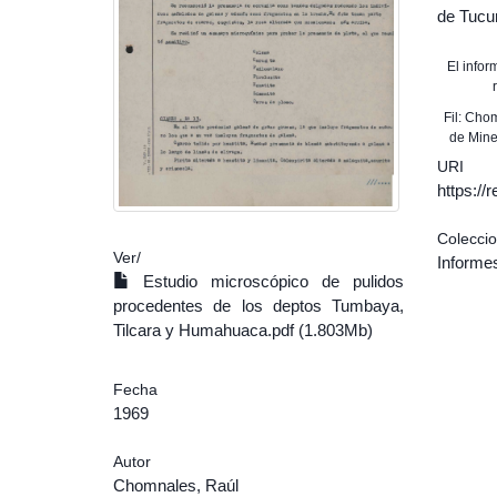
de Tuc
El info
Fil: Cho
de Mine
URI
https:/
Colecci
Ver/
Informe
Estudio microscópico de pulidos
procedentes de los deptos Tumbaya,
Tilcara y Humahuaca.pdf (1.803Mb)
Fecha
1969
Autor
Chomnales, Raúl