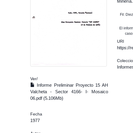
Minería.
Fil: Di
El info
caso
URI
https:/
Colecci
Informe
Ver/
Informe Preliminar Proyecto 15 AH
Valcheta - Sector 4166- I- Mosaico
06.pdf (5.106Mb)
Fecha
1977