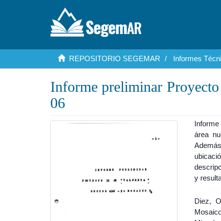
REPOSITORIO SEGEMAR
Informes Técni
Informe preliminar Proyect
06
Informe 
área nu
Además 
ubicaci
descrip
y result
Diez, O
Mosaico