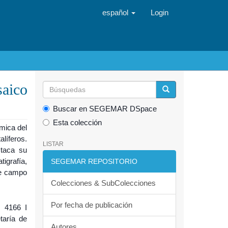
español
Login
saico
Buscar en SEGEMAR DSpace
Esta colección
ámica del
líferos.
LISTAR
staca su
igrafía,
SEGEMAR REPOSITORIO
de campo
Colecciones & SubColecciones
Por fecha de publicación
r 4166 I
taría de
Autores