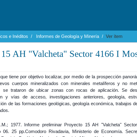
cos e Inéditos
Informes de Geología y Minería
Ver ítem
o 15 AH "Valcheta" Sector 4166 I Mo
que tiene por objetivo localizar, por medio de la prospección panor
evos cuerpos mineralizados con minerales metalíferos y no meta
se trataron de ubicar zonas con rocas de aplicación. Se de
ón y vías de acceso, investigaciones anteriores, geología, estrat
ción de las formaciones geológicas, geología económica, trabajos 
ados.
.M.; 1977. Informe preliminar Proyecto 15 AH "Valcheta" Secto
 06. 25 pp.Comodoro Rivadavia, Ministerio de Economía. Secre