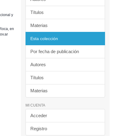
Títulos
cional y
Materias
Roca, en
ov.ar
Esta colección
Por fecha de publicación
Autores
Títulos
Materias
MI CUENTA
Acceder
Registro