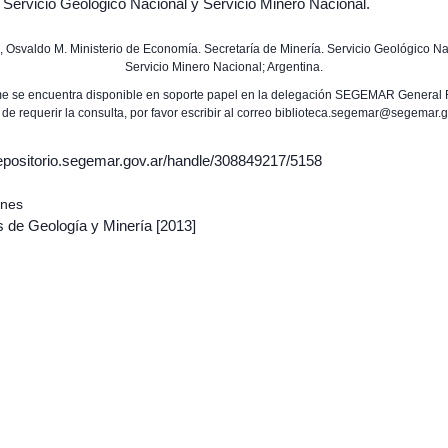
 Servicio Geológico Nacional y Servicio Minero Nacional.
ez, Osvaldo M. Ministerio de Economía. Secretaría de Minería. Servicio Geológico Na
Servicio Minero Nacional; Argentina.
rme se encuentra disponible en soporte papel en la delegación SEGEMAR General 
 de requerir la consulta, por favor escribir al correo biblioteca.segemar@segemar.g
/repositorio.segemar.gov.ar/handle/308849217/5158
ones
s de Geología y Minería
[2013]