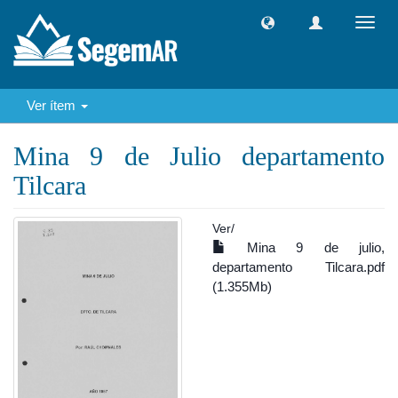
Camb
naveg
Ver ítem
Mina 9 de Julio departamento
Tilcara
Ver/
Mina 9 de julio,
departamento Tilcara.pdf
(1.355Mb)