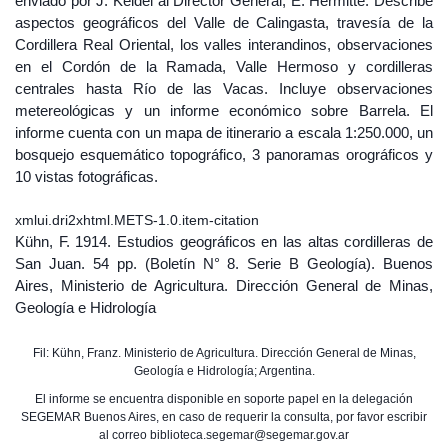
enviado por J. Keidel al Director General, E. Hermitte. Describe
aspectos geográficos del Valle de Calingasta, travesía de la
Cordillera Real Oriental, los valles interandinos, observaciones
en el Cordón de la Ramada, Valle Hermoso y cordilleras
centrales hasta Río de las Vacas. Incluye observaciones
metereológicas y un informe económico sobre Barrela. El
informe cuenta con un mapa de itinerario a escala 1:250.000, un
bosquejo esquemático topográfico, 3 panoramas orográficos y
10 vistas fotográficas.
xmlui.dri2xhtml.METS-1.0.item-citation
Kühn, F. 1914. Estudios geográficos en las altas cordilleras de
San Juan. 54 pp. (Boletín N° 8. Serie B Geología). Buenos
Aires, Ministerio de Agricultura. Dirección General de Minas,
Geología e Hidrología
Fil: Kühn, Franz. Ministerio de Agricultura. Dirección General de Minas,
Geología e Hidrología; Argentina.
El informe se encuentra disponible en soporte papel en la delegación
SEGEMAR Buenos Aires, en caso de requerir la consulta, por favor escribir
al correo biblioteca.segemar@segemar.gov.ar