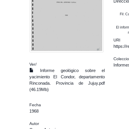
Direcció
Fil: 
El info
URI
https:/
Colecci
Ver/
Informe
Informe geológico sobre el
yacimiento El Condor, departamento
Rinconada. Provincia de Jujuy.pdf
(46.19Mb)
Fecha
1968
Autor