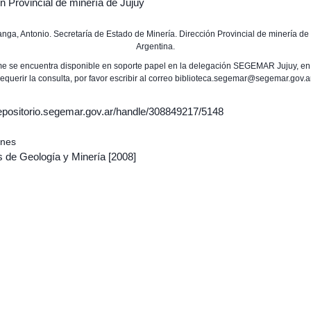
n Provincial de minería de Jujuy
Canga, Antonio. Secretaría de Estado de Minería. Dirección Provincial de minería de 
Argentina.
rme se encuentra disponible en soporte papel en la delegación SEGEMAR Jujuy, en
requerir la consulta, por favor escribir al correo biblioteca.segemar@segemar.gov.a
/repositorio.segemar.gov.ar/handle/308849217/5148
ones
s de Geología y Minería
[2008]