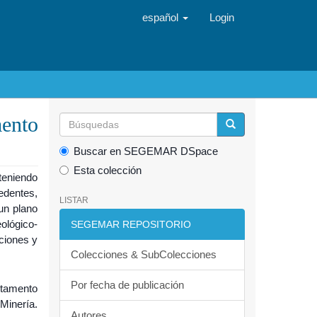
español
Login
ento
Buscar en SEGEMAR DSpace
Esta colección
teniendo
edentes,
LISTAR
un plano
ológico-
SEGEMAR REPOSITORIO
aciones y
Colecciones & SubColecciones
Por fecha de publicación
rtamento
Minería.
Autores