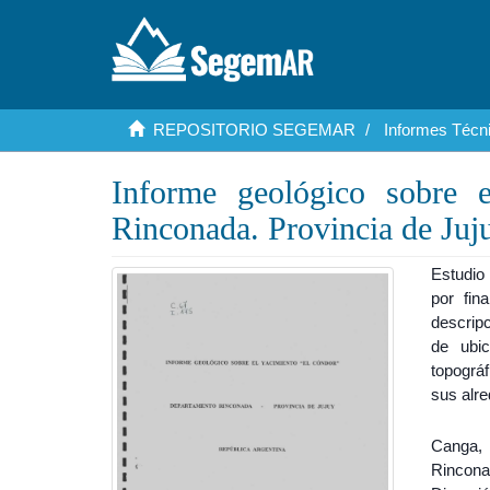
REPOSITORIO SEGEMAR
Informes Técni
Informe geológico sobre 
Rinconada. Provincia de Juj
Estudio 
por fin
descrip
de ubic
topográf
sus alr
Canga, 
Rincona