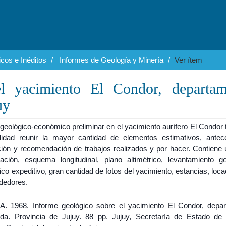
cos e Inéditos
Informes de Geología y Minería
Ver ítem
el yacimiento El Condor, departam
uy
geológico-económico preliminar en el yacimiento aurífero El Condor 
alidad reunir la mayor cantidad de elementos estimativos, antec
ción y recomendación de trabajos realizados y por hacer. Contiene 
ación, esquema longitudinal, plano altimétrico, levantamiento ge
ico expeditivo, gran cantidad de fotos del yacimiento, estancias, loc
ededores.
A. 1968. Informe geológico sobre el yacimiento El Condor, depa
da. Provincia de Jujuy. 88 pp. Jujuy, Secretaría de Estado de 