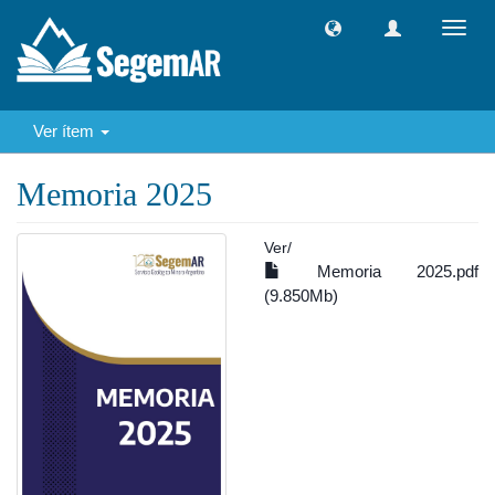
Camb
naveg
Ver ítem
Memoria 2025
Ver/
Memoria 2025.pdf
(9.850Mb)