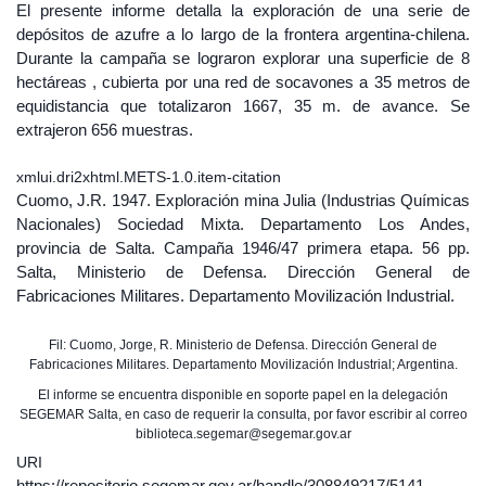
El presente informe detalla la exploración de una serie de
depósitos de azufre a lo largo de la frontera argentina-chilena.
Durante la campaña se lograron explorar una superficie de 8
hectáreas , cubierta por una red de socavones a 35 metros de
equidistancia que totalizaron 1667, 35 m. de avance. Se
extrajeron 656 muestras.
xmlui.dri2xhtml.METS-1.0.item-citation
Cuomo, J.R. 1947. Exploración mina Julia (Industrias Químicas
Nacionales) Sociedad Mixta. Departamento Los Andes,
provincia de Salta. Campaña 1946/47 primera etapa. 56 pp.
Salta, Ministerio de Defensa. Dirección General de
Fabricaciones Militares. Departamento Movilización Industrial.
Fil: Cuomo, Jorge, R. Ministerio de Defensa. Dirección General de
Fabricaciones Militares. Departamento Movilización Industrial; Argentina.
El informe se encuentra disponible en soporte papel en la delegación
SEGEMAR Salta, en caso de requerir la consulta, por favor escribir al correo
biblioteca.segemar@segemar.gov.ar
URI
https://repositorio.segemar.gov.ar/handle/308849217/5141