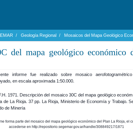
EGEMAR
Geología Regional
Mosaicos del Mapa Geológico Econ
0C del mapa geológico económico d
ente informe fue realizado sobre mosaico aerofotogramétrico 
yado, en escala aproximada 1:50.000.
F.H. 1971. Descripción del mosaico 30C del mapa geológico económi
a de La Rioja. 37 pp. La Rioja, Ministerio de Economía y Trabajo. S
do de Minería
rme forma parte del mosaico del mapa geológico económico del Plan La Rioja, el 
accederse en http://repositorio.segemar.gov.ar/handle/308849217/1871