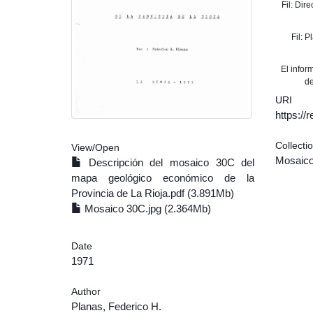
Fil: Dir
Fil: 
El info
de
URI
https:/
Collecti
View/
Open
Mosaico
Descripción del mosaico 30C del
mapa geológico económico de la
Provincia de La Rioja.pdf (3.891Mb)
Mosaico 30C.jpg (2.364Mb)
Date
1971
Author
Planas, Federico H.