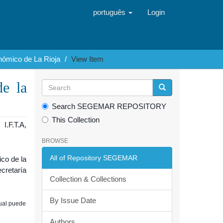
português
Login
ómico de La Rioja
View Item
e la
Search SEGEMAR REPOSITORY
This Collection
I.F.T.A,
BROWSE
All of Repository SEGEMAR
co de la
ecretaría
Collection & Collections
By Issue Date
cual puede
Authors