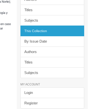
a Norte);
Titles
ogía y
Subjects
 en caso
.ar
This Collection
By Issue Date
Authors
Titles
Subjects
MY ACCOUNT
Login
Register