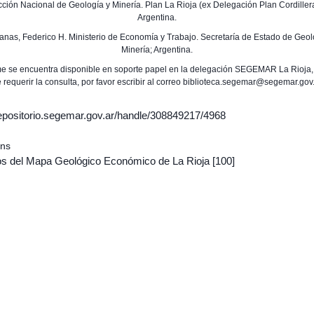
ección Nacional de Geología y Minería. Plan La Rioja (ex Delegación Plan Cordiller
Argentina.
Planas, Federico H. Ministerio de Economía y Trabajo. Secretaría de Estado de Geol
Minería; Argentina.
rme se encuentra disponible en soporte papel en la delegación SEGEMAR La Rioja,
 requerir la consulta, por favor escribir al correo biblioteca.segemar@segemar.gov
/repositorio.segemar.gov.ar/handle/308849217/4968
ons
s del Mapa Geológico Económico de La Rioja
[100]