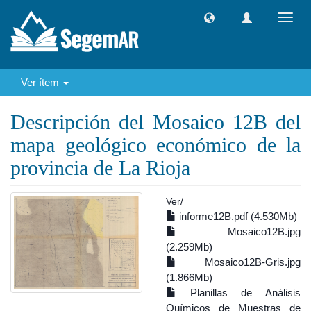
Camb
naveg
Ver ítem
Descripción del Mosaico 12B del
mapa geológico económico de la
provincia de La Rioja
Ver/
informe12B.pdf (4.530Mb)
Mosaico12B.jpg
(2.259Mb)
Mosaico12B-Gris.jpg
(1.866Mb)
Planillas de Análisis
Químicos de Muestras de