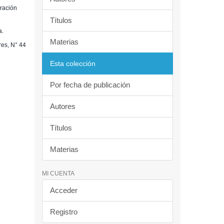
oración
Títulos
a.
Materias
res, N° 44
Esta colección
Por fecha de publicación
Autores
Títulos
Materias
MI CUENTA
Acceder
Registro