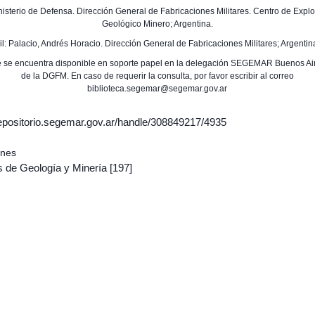
inisterio de Defensa. Dirección General de Fabricaciones Militares. Centro de Expl
Geológico Minero; Argentina.
il: Palacio, Andrés Horacio. Dirección General de Fabricaciones Militares; Argentin
e se encuentra disponible en soporte papel en la delegación SEGEMAR Buenos Ai
de la DGFM. En caso de requerir la consulta, por favor escribir al correo
biblioteca.segemar@segemar.gov.ar
/repositorio.segemar.gov.ar/handle/308849217/4935
ones
s de Geología y Minería
[197]