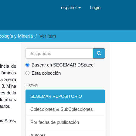
español
Login
ología y Minería
Ver ítem
Buscar en SEGEMAR DSpace
incia de
6 láminas
Esta colección
a Sierra
 3. Mina
LISTAR
res de la
SEGEMAR REPOSITORIO
olombo´s
autor.
Colecciones & SubColecciones
os Aires,
Por fecha de publicación
Autores