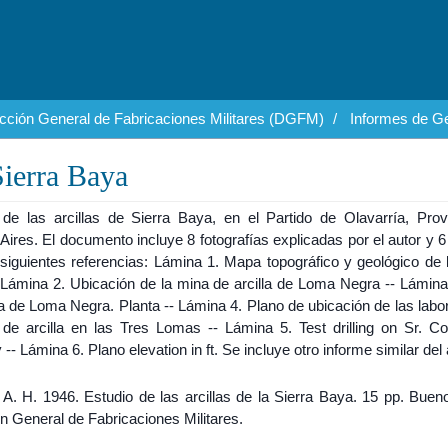
cción General de Fabricaciones Militares (DGFM)
Informes de Ge
 Sierra Baya
 de las arcillas de Sierra Baya, en el Partido de Olavarría, Prov
ires. El documento incluye 8 fotografías explicadas por el autor y 
siguientes referencias: Lámina 1. Mapa topográfico y geológico de l
 Lámina 2. Ubicación de la mina de arcilla de Loma Negra -- Lámina
la de Loma Negra. Planta -- Lámina 4. Plano de ubicación de las labo
 de arcilla en las Tres Lomas -- Lámina 5. Test drilling on Sr. C
 -- Lámina 6. Plano elevation in ft. Se incluye otro informe similar del 
 A. H. 1946. Estudio de las arcillas de la Sierra Baya. 15 pp. Buen
n General de Fabricaciones Militares.