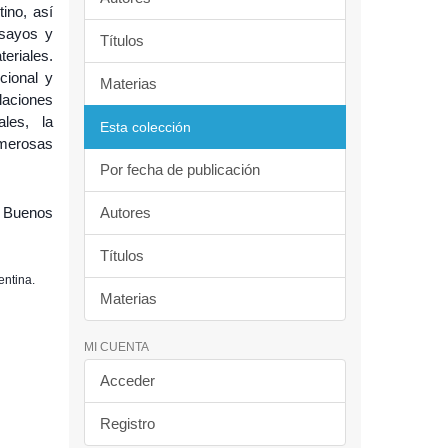
ino, así
nsayos y
Títulos
eriales.
cional y
Materias
elaciones
ales, la
Esta colección
umerosas
Por fecha de publicación
. Buenos
Autores
Títulos
entina.
Materias
MI CUENTA
Acceder
Registro