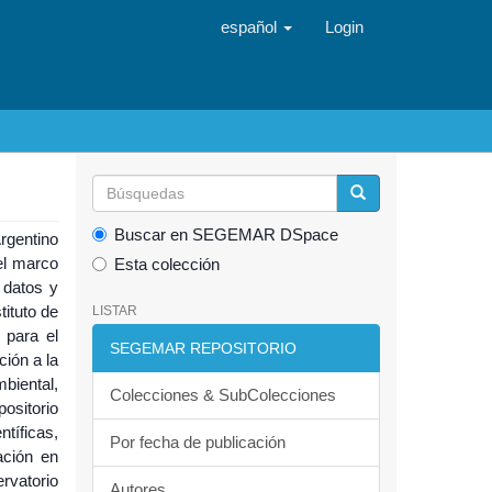
español
Login
Buscar en SEGEMAR DSpace
rgentino
el marco
Esta colección
 datos y
tituto de
LISTAR
 para el
SEGEMAR REPOSITORIO
ción a la
biental,
Colecciones & SubColecciones
ositorio
ntíficas,
Por fecha de publicación
ación en
rvatorio
Autores