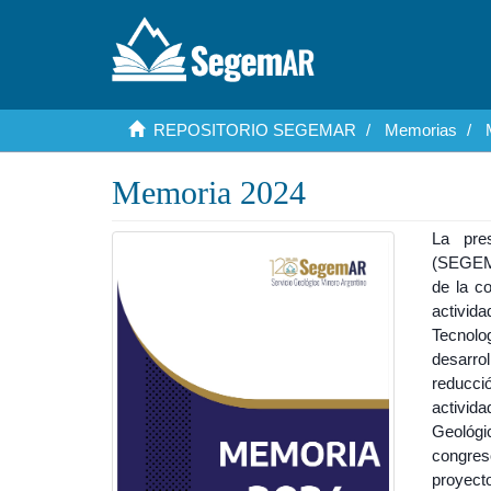
REPOSITORIO SEGEMAR
Memorias
Memoria 2024
La pres
(SEGEMA
de la c
activida
Tecnolo
desarrol
reducci
activid
Geológic
congres
proyect