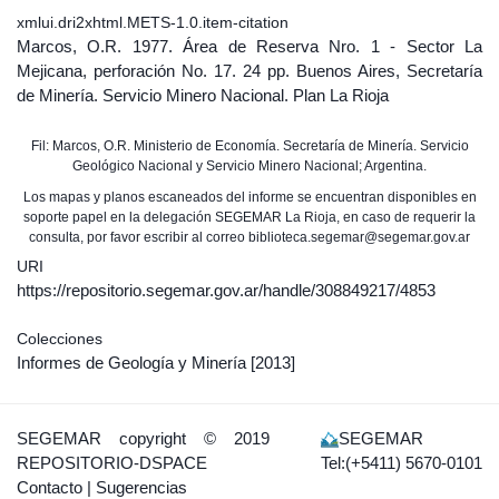
xmlui.dri2xhtml.METS-1.0.item-citation
Marcos, O.R. 1977. Área de Reserva Nro. 1 - Sector La
Mejicana, perforación No. 17. 24 pp. Buenos Aires, Secretaría
de Minería. Servicio Minero Nacional. Plan La Rioja
Fil: Marcos, O.R. Ministerio de Economía. Secretaría de Minería. Servicio
Geológico Nacional y Servicio Minero Nacional; Argentina.
Los mapas y planos escaneados del informe se encuentran disponibles en
soporte papel en la delegación SEGEMAR La Rioja, en caso de requerir la
consulta, por favor escribir al correo biblioteca.segemar@segemar.gov.ar
URI
https://repositorio.segemar.gov.ar/handle/308849217/4853
Colecciones
Informes de Geología y Minería
[2013]
SEGEMAR
copyright © 2019
SEGEMAR
REPOSITORIO-DSPACE
Tel:(+5411) 5670-0101
Contacto
|
Sugerencias