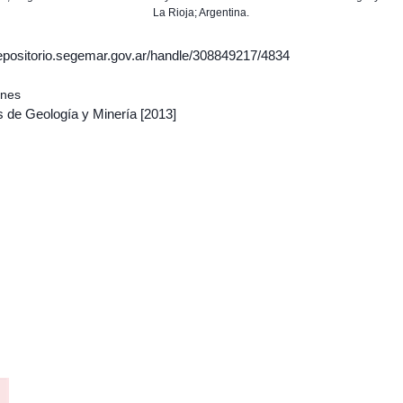
La Rioja; Argentina.
/repositorio.segemar.gov.ar/handle/308849217/4834
ones
s de Geología y Minería
[2013]