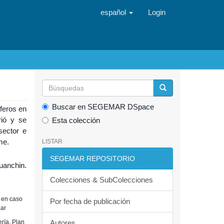
español
Login
Buscar en SEGEMAR DSpace
íferos en
rió y se
Esta colección
sector e
me.
LISTAR
SEGEMAR REPOSITORIO
uanchin.
Colecciones & SubColecciones
 en caso
Por fecha de publicación
.ar
ería. Plan
Autores