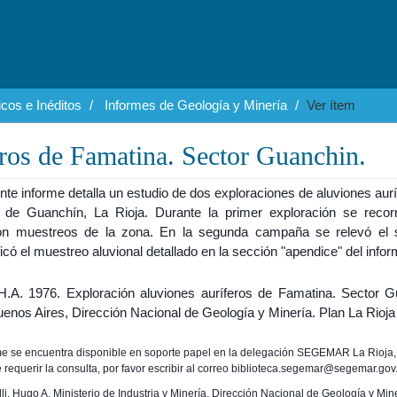
cos e Inéditos
Informes de Geología y Minería
Ver ítem
eros de Famatina. Sector Guanchin.
nte informe detalla un estudio de dos exploraciones de aluviones aur
 de Guanchín, La Rioja. Durante la primer exploración se recor
ron muestreos de la zona. En la segunda campaña se relevó el 
ficó el muestreo aluvional detallado en la sección "apendice" del infor
i H.A. 1976. Exploración aluviones auríferos de Famatina. Sector G
enos Aires, Dirección Nacional de Geología y Minería. Plan La Rioja
rme se encuentra disponible en soporte papel en la delegación SEGEMAR La Rioja,
 requerir la consulta, por favor escribir al correo biblioteca.segemar@segemar.gov
elli, Hugo A. Ministerio de Industria y Minería. Dirección Nacional de Geología y Min