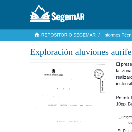
REPOSITORIO SEGEMAR
Informes Técni
Exploración aluviones auríf
El prese
la zona
realiza
instensi
Petrell
10pp. Bu
El info
de
Fil: Petr