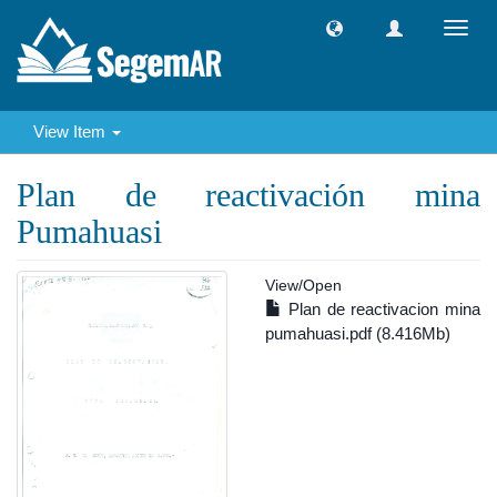
Toggl
navig
View Item
Plan de reactivación mina
Pumahuasi
View/
Open
Plan de reactivacion mina
pumahuasi.pdf (8.416Mb)