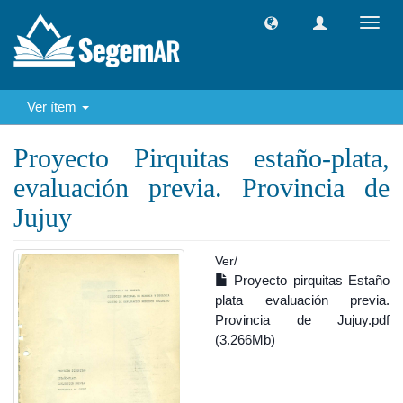
Camb
naveg
Ver ítem
Proyecto Pirquitas estaño-plata,
evaluación previa. Provincia de
Jujuy
Ver/
Proyecto pirquitas Estaño
plata evaluación previa.
Provincia de Jujuy.pdf
(3.266Mb)