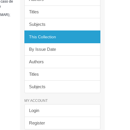
 caso de
r
Titles
GEMAR);
Subjects
This Collection
By Issue Date
Authors
Titles
Subjects
MY ACCOUNT
Login
Register