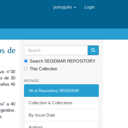
português
Login
os de
Search SEGEMAR REPOSITORY
This Collection
rva n°30
ás de 30
BROWSE
 años 40
All of Repository SEGEMAR
Collection & Collections
si" a 40
gentino.
By Issue Date
s.
Authors