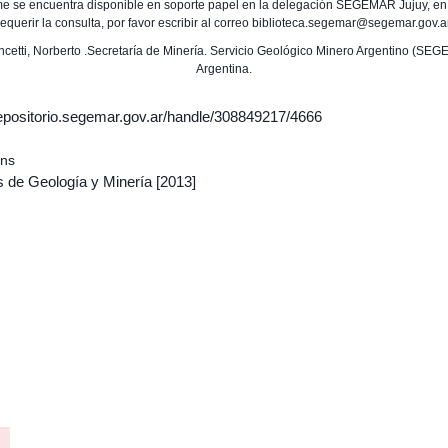
rme se encuentra disponible en soporte papel en la delegación SEGEMAR Jujuy, en
requerir la consulta, por favor escribir al correo biblioteca.segemar@segemar.gov.a
ancetti, Norberto .Secretaría de Minería. Servicio Geológico Minero Argentino (SE
Argentina.
/repositorio.segemar.gov.ar/handle/308849217/4666
ons
s de Geología y Minería
[2013]