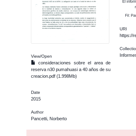
El info
Fil: P
URI
https:/
Collecti
Informe
View/
Open
consideraciones sobre el area de
reserva n30 pumahuasi a 40 años de su
creacion.pdf (1.998Mb)
Date
2015
Author
Pancetti, Norberto