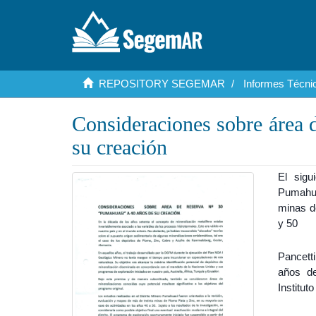
REPOSITORY SEGEMAR
Informes Técnic
Consideraciones sobre área 
su creación
El sigu
Pumahua
minas d
y 50
Pancett
años de
Institu