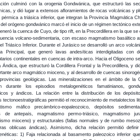
ación culminó con la orogenia Gondwánica, que estructuró las se
icas, y dió lugar a extensos afloramientos de rocas volcánicas y pl
pérmica a triásica inferior, que integran la Provincia Magmática Ch
del orógeno gondwánico marcó el inicio de un régimen tectónico exte
generó la cuenca de Cuyo, de tipo rift, en la Precordillera en la que se
uencia volcano-sedimentaria, con escaso magmatismo basáltico a
el Triásico Inferior. Durante el Jurásico se desarrolló un arco volcán
era Principal, que generó lavas andesíticas interdigitadas con d
arios continentales en cuencas de intra-arco. Hacia el Oligoceno se 
 Ándica, que estructuró la Cordillera Frontal y la Precordillera, y di
rtante arco magmático mioceno, y al desarrollo de cuencas sinorogé
rovincias geológicas. Las mineralizaciones en el ámbito de la 
n durante los episodios metalogenéticos famatinianos, gond
cos y ándicos. La relación entre la distribución de los depósit
 tectonoestratigráficas permitió el reconocimiento de metalotectos li
tismo máfico precámbrico-eopaleozoico, depósitos sedimenta
s de antepaís, magmatismo permo-triásico, magmatismo jur
smo mioceno) y estructurales (fallas normales y de rumbo mesoz
uras oblicuas ándicas). Asimismo, dicha relación permitió definir
enéticas: 1) Faja relacionada al basamento paleozoico inferior que