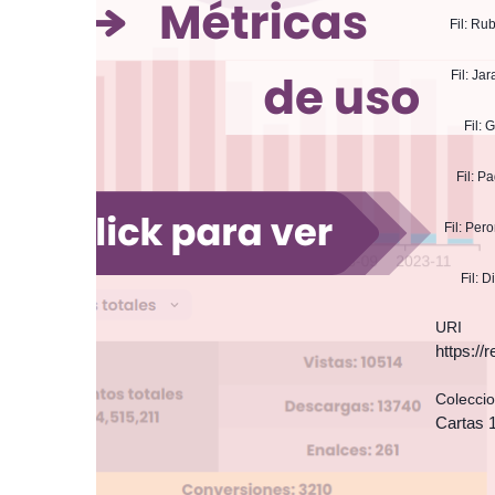
Fil: Ru
Fil: Ja
Fil: 
Fil: P
Fil: Per
Fil: 
URI
https:/
Colecci
Cartas 