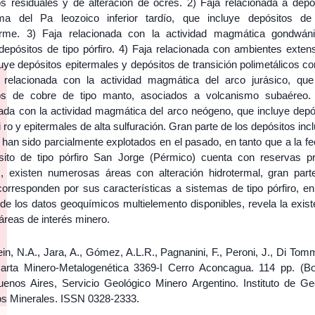
os residuales y de alteración de ocres. 2) Faja relacionada a depó
rma del Pa leozoico inferior tardío, que incluye depósitos de 
forme. 3) Faja relacionada con la actividad magmática gondwán
depósitos de tipo pórfiro. 4) Faja relacionada con ambientes extens
uye depósitos epitermales y depósitos de transición polimetálicos c
 relacionada con la actividad magmática del arco jurásico, que
os de cobre de tipo manto, asociados a volcanismo subaéreo.
nada con la actividad magmática del arco neógeno, que incluye depó
fi ro y epitermales de alta sulfuración. Gran parte de los depósitos inc
 han sido parcialmente explotados en el pasado, en tanto que a la f
sito de tipo pórfiro San Jorge (Pérmico) cuenta con reservas p
 existen numerosas áreas con alteración hidrotermal, gran part
orresponden por sus características a sistemas de tipo pórfiro, en 
 de los datos geoquímicos multielemento disponibles, revela la exis
áreas de interés minero.
in, N.A., Jara, A., Gómez, A.L.R., Pagnanini, F., Peroni, J., Di Tom
arta Minero-Metalogenética 3369-I Cerro Aconcagua. 114 pp. (Bo
uenos Aires, Servicio Geológico Minero Argentino. Instituto de Ge
s Minerales. ISSN 0328-2333.