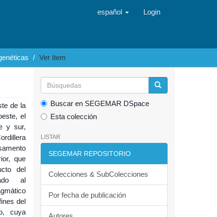
español
Login
genéticas
Ver ítem
Buscar en SEGEMAR DSpace
te de la
este, el
Esta colección
e y sur,
rdillera
LISTAR
basamento
SEGEMAR REPOSITORIO
ior, que
ucto del
Colecciones & SubColecciones
ado al
gmático
Por fecha de publicación
ines del
o, cuya
Autores