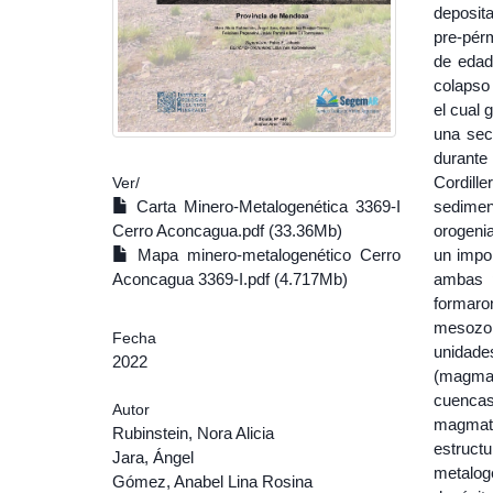
deposit
pre-pérm
de edad 
colapso 
el cual 
una sec
durante 
Cordill
Ver/
sediment
Carta Minero-Metalogenética 3369-I
orogenia
Cerro Aconcagua.pdf (33.36Mb)
un impo
Mapa minero-metalogenético Cerro
ambas p
Aconcagua 3369-I.pdf (4.717Mb)
formaro
mesozoi
Fecha
unidades
2022
(magma
cuenca
Autor
magmati
Rubinstein, Nora Alicia
estruct
Jara, Ángel
metalog
Gómez, Anabel Lina Rosina