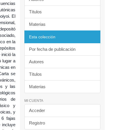
cuencias
utónicas
Títulos
oiyoi. El
nsional,
Materias
 depositó
sociado,
Esta colección
ico en la
epósitos
Por fecha de publicación
inició la
ó lugar a
Autores
nicas en
Carta se
Títulos
wánicos,
os y las
Materias
tológicos
rios de
MI CUENTA
ásico y
Acceder
oicas, y
 6 fajas
Registro
 incluye