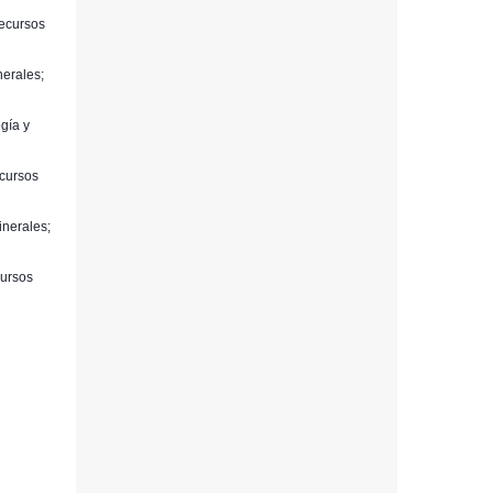
Recursos
nerales;
ogía y
ecursos
inerales;
cursos