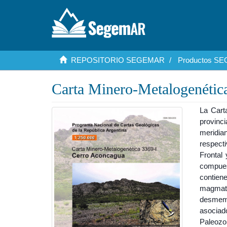
REPOSITORIO SEGEMAR
Productos S
Carta Minero-Metalogenétic
La Cart
provinci
meridia
respect
Frontal 
compues
contien
magma
desmem
asociado
Paleoz