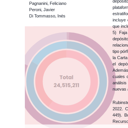
depósit
Pagnanini, Feliciano
platafo
Peroni, Javier
estrati
Di Tommasso, Inés
incluye 
que incl
5) Faja
depósit
relacio
tipo pór
la Carta
el depó
Además,
cuales c
análisis
nuevas 
Rubinste
2022. C
449). B
Recurso