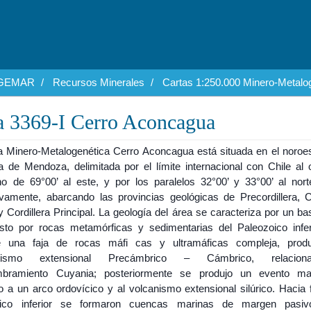
EGEMAR
Recursos Minerales
Cartas 1:250.000 Minero-Metalo
a 3369-I Cerro Aconcagua
a Minero-Metalogenética Cerro Aconcagua está situada en el noroes
a de Mendoza, delimitada por el límite internacional con Chile al o
no de 69°00’ al este, y por los paralelos 32°00’ y 33°00’ al nort
ivamente, abarcando las provincias geológicas de Precordillera, Co
y Cordillera Principal. La geología del área se caracteriza por un 
to por rocas metamórficas y sedimentarias del Paleozoico infer
e una faja de rocas máfi cas y ultramáficas compleja, prod
tismo extensional Precámbrico – Cámbrico, relacion
bramiento Cuyania; posteriormente se produjo un evento ma
 a un arco ordovícico y al volcanismo extensional silúrico. Hacia f
oico inferior se formaron cuencas marinas de margen pasiv