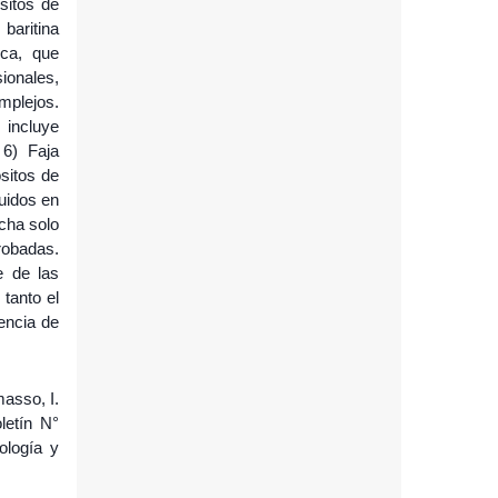
sitos de
baritina
ica, que
ionales,
omplejos.
 incluye
 6) Faja
sitos de
luidos en
echa solo
robadas.
e de las
tanto el
tencia de
masso, I.
letín N°
ología y