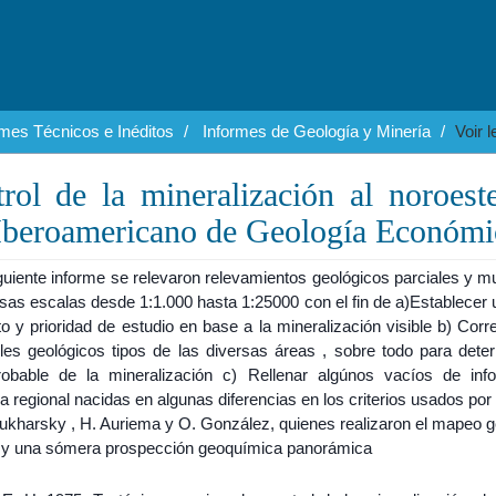
rmes Técnicos e Inéditos
Informes de Geología y Minería
Voir 
rol de la mineralización al noroest
 Iberoamericano de Geología Económi
guiente informe se relevaron relevamientos geológicos parciales y m
sas escalas desde 1:1.000 hasta 1:25000 con el fin de a)Establecer 
o y prioridad de estudio en base a la mineralización visible b) Corr
iles geológicos tipos de las diversas áreas , sobre todo para deter
obable de la mineralización c) Rellenar algúnos vacíos de inf
a regional nacidas en algunas diferencias en los criterios usados por
ukharsky , H. Auriema y O. González, quienes realizaron el mapeo g
l y una sómera prospección geoquímica panorámica