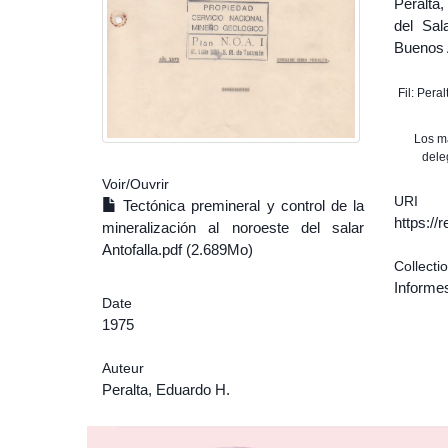
Peralta,
del Sal
Buenos 
Fil: Pera
Los m
dele
Voir/
Ouvrir
URI
Tectónica premineral y control de la
https:/
mineralización al noroeste del salar
Antofalla.pdf (2.689Mo)
Collecti
Informe
Date
1975
Auteur
Peralta, Eduardo H.