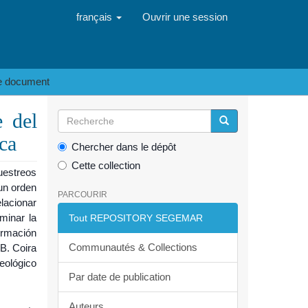
français
Ouvrir une session
le document
e del
ca
Chercher dans le dépôt
Cette collection
uestreos
un orden
PARCOURIR
elacionar
minar la
Tout REPOSITORY SEGEMAR
ormación
Communautés & Collections
 B. Coira
eológico
Par date de publication
Auteurs