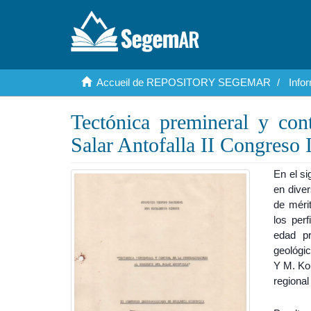
Accueil de REPOSITORY SEGEMAR
Info
Tectónica premineral y cont
Salar Antofalla II Congreso
En el si
en diver
de mérit
los perf
edad pr
geológic
Y M. Ko
regiona