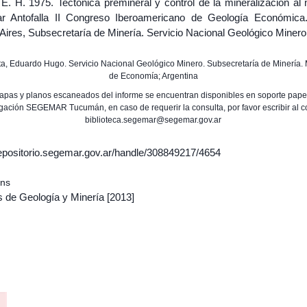
 E. H. 1975. Tectónica premineral y control de la mineralización al
ar Antofalla II Congreso Iberoamericano de Geología Económica
Aires, Subsecretaría de Minería. Servicio Nacional Geológico Minero
lta, Eduardo Hugo. Servicio Nacional Geológico Minero. Subsecretaría de Minería. 
de Economía; Argentina
apas y planos escaneados del informe se encuentran disponibles en soporte papel
gación SEGEMAR Tucumán, en caso de requerir la consulta, por favor escribir al c
biblioteca.segemar@segemar.gov.ar
/repositorio.segemar.gov.ar/handle/308849217/4654
ons
s de Geología y Minería
[2013]