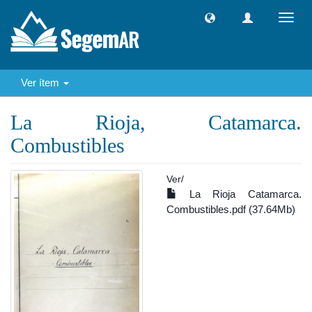
Camb
naveg
Ver ítem
La Rioja, Catamarca.
Combustibles
Ver/
La Rioja Catamarca.
Combustibles.pdf (37.64Mb)