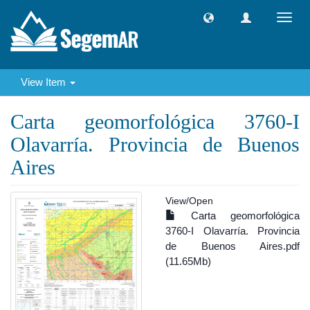
Toggl
navig
View Item
Carta geomorfológica 3760-I
Olavarría. Provincia de Buenos
Aires
View/
Open
Carta geomorfológica
3760-I Olavarría. Provincia
de Buenos Aires.pdf
(11.65Mb)