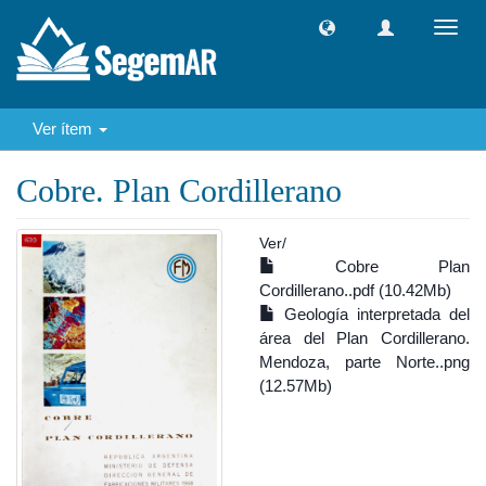
Camb
naveg
Ver ítem
Cobre. Plan Cordillerano
Ver/
Cobre Plan
Cordillerano..pdf (10.42Mb)
Geología interpretada del
área del Plan Cordillerano.
Mendoza, parte Norte..png
(12.57Mb)