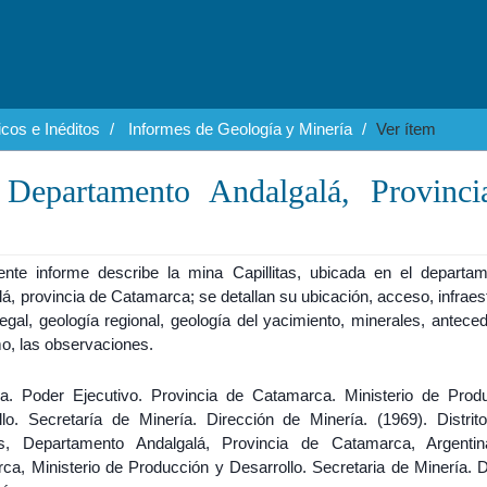
cos e Inéditos
Informes de Geología y Minería
Ver ítem
, Departamento Andalgalá, Provinc
ente informe describe la mina Capillitas, ubicada en el departa
á, provincia de Catamarca; se detallan su ubicación, acceso, infraes
egal, geología regional, geología del yacimiento, minerales, antece
mo, las observaciones.
na. Poder Ejecutivo. Provincia de Catamarca. Ministerio de Prod
llo. Secretaría de Minería. Dirección de Minería. (1969). Distrit
tas, Departamento Andalgalá, Provincia de Catamarca, Argenti
ca, Ministerio de Producción y Desarrollo. Secretaria de Minería. D