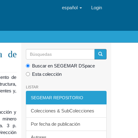
español
Login
ia de
Buscar en SEGEMAR DSpace
Esta colección
mento de
tructura,
LISTAR
dentes y,
SEGEMAR REPOSITORIO
Colecciones & SubColecciones
ucción y
o minero
Por fecha de publicación
na. 3 p.
irección
Autores