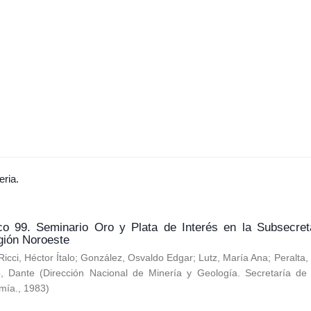
eria.
co 99. Seminario Oro y Plata de Interés en la Subsecret
gión Noroeste
Ricci, Héctor Ítalo
;
González, Osvaldo Edgar
;
Lutz, María Ana
;
Peralta
o, Dante
(
Dirección Nacional de Minería y Geología. Secretaría de 
mía.
,
1983
)