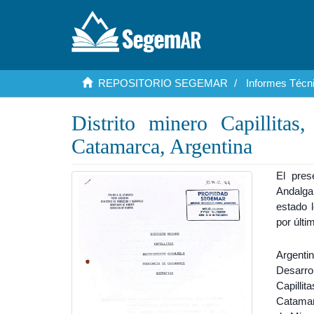
REPOSITORIO SEGEMAR
Informes Técni
Distrito minero Capillitas
Catamarca, Argentina
El pres
Andalgal
estado l
por últi
Argenti
Desarro
Capilli
Catamar