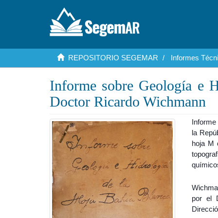
REPOSITORIO SEGEMAR
Informes Técni
Informe sobre Geología e H
Doctor Ricardo Wichmann
Informe
la Repúb
hoja M d
topogra
químicos
Wichman
por el 
Direcci