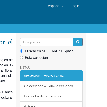
español
Login
m
or el
Buscar en SEGEMAR DSpace
Esta colección
ógico de
cción 35
LISTAR
, flora,
análisis
SEGEMAR REPOSITORIO
uas.
Colecciones & SubColecciones
a Blanca
Por fecha de publicación
cultura.
Autores