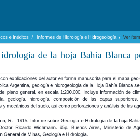
cos e Inéditos
Informes de Hidrología e Hidrogeología
Ver íte
idrología de la hoja Bahía Blanca p
 con explicaciones del autor en forma manuscrita para el mapa geol
lica Argentina, geología e hidrogeología de la Hoja Bahía Blanca se
el plano general, en escala 1:200.000. Incluye información de clima
fía, geología, hidrología, composición de las capas superiores, 
 y mecánicos del suelo, asi como perforaciones y análisis de las ag
n, R. , 1915. Informe sobre Geología e Hidrología de la hoja Bahí
Doctor Ricardo Wichmann. 95p. Buenos Aires, Ministerio de Agri
ón General de Minas, Geología e Hidrología.