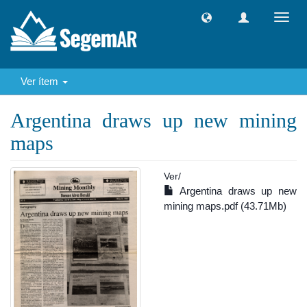
Camb
naveg
Ver ítem
Argentina draws up new mining
maps
Ver/
Argentina draws up new
mining maps.pdf (43.71Mb)