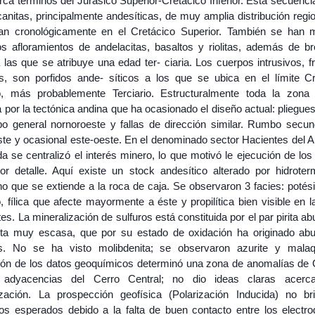
ca términos del Jurásico Superior-Cretácico Inferior. Esta secuencia
anitas, principalmente andesíticas, de muy amplia distribución regi
an cronológicamente en el Cretácico Superior. También se han
s afloramientos de andelacitas, basaltos y riolitas, además de b
 las que se atribuye una edad ter- ciaria. Los cuerpos intrusivos, 
os, son porfidos ande- síticos a los que se ubica en el límite Cr
io, más probablemente Terciario. Estructuralmente toda la zona
 por la tectónica andina que ha ocasionado el diseño actual: pliegu
o general nornoroeste y fallas de dirección similar. Rumbo secun
ste y ocasional este-oeste. En el denominado sector Hacientes del A
 se centralizó el interés minero, lo que motivó le ejecución de los
r detalle. Aquí existe un stock andesítico alterado por hidroter
o que se extiende a la roca de caja. Se observaron 3 facies: potési
o, fílica que afecte mayormente a éste y propilítica bien visible en 
es. La mineralización de sulfuros está constituida por el par pirita a
rita muy escasa, que por su estado de oxidación ha originado ab
as. No se ha visto molibdenita; se observaron azurite y malaq
ión de los datos geoquímicos determinó una zona de anomalías de
 adyacencias del Cerro Central; no dio ideas claras acerc
ización. La prospección geofísica (Polarización Inducida) no br
dos esperados debido a la falta de buen contacto entre los electro