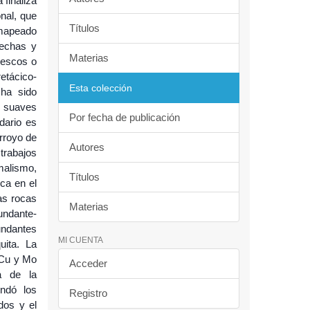
 finaliza
onal, que
Títulos
 mapeado
rechas y
Materias
frescos o
etácico-
Esta colección
 ha sido
es suaves
Por fecha de publicación
dario es
rroyo de
Autores
 trabajos
malismo,
Títulos
ca en el
las rocas
Materias
bundante-
undantes
MI CUENTA
uita. La
 Cu y Mo
Acceder
a de la
indó los
Registro
dos y el