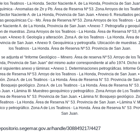
de los Teatinos - La Honda. Sector Naciente A. de La Honda, Provincia de San Juan
química - Anomalias de Zn y Pb. Área de Reserva Nº 53. Zona Arroyos de los Teatin
ector Naciente A. de La Honda, Provincia de San Juan. • Anexo 6. Resultados geo
as geoquímicas Cu - Mo. Área de Reserva Nº 53. Zona Arroyos de los Teatinos - L
r Naciente A. de La Honda, Provincia de San Juan. • Anexo 7. Petrografía y geoqu
n de muestras. Zona Arroyos de los Teatinos - La Honda. Área de Reserva Nº 53, 
uan. • Anexo 8. Geología y alteración. Zona A. de los Teatinos - La Honda. Área d
ovincia de San Juan. • Anexo 9. Geoquímica y petrografía. Ubicación de muestras. 
los Teatinos - La Honda. Área de Reserva Nº 53. Provincia de San Juan.
se adjunta el “Informe Geológico – Minero. Área de reserva Nº 53. Arroyo de los T
da, Provincia de San Juan” del mismo autor correspondiente al año 1974. Dicho 
el siguientes anexo y láminas: • Anexo 1. Determinaciones petrográficas. Informe G
rea de Reserva Nº 53. Arroyo de los Teatinos - La Honda, Provincia de San Juan. •
ión. Zona A. de Los Teatinos - La Honda. Área de Reserva N° 53. Provincia de San 
. Bosquejo geológico. Zona A. de Los Teatinos - La Honda. Área de Reserva N° 53.
 Juan. • Lámina III- Muestreo geoquímico y petrográfico. Zona Arroyo de Los Teatin
ea de Reserva N° 53. Provincia de San Juan. • Lámina IV. Bosquejo geológico. Z
Teatinos - La Honda. Área de Reserva N° 53. Provincia de San Juan. • Lámina V. 
co y petrográfico. Zona A de Los Teatinos - La Honda. Área de Reserva N° 53. Pro
San Juan.
/repositorio.segemar.gov.ar/handle/308849217/4427