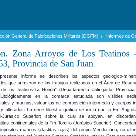
cción General de Fabricaciones Militares (DGFM)
Informes de Ge
ión. Zona Arroyos de Los Teatinos 
3, Provincia de San Juan
presente informe se describen los aspectos geológico-mine
dos que surgieron de los trabajos realizados en el Área de Reser
 de los Teatinos-La Honda" (Departamento Calingasta, Provinci
 Litológicamente en la comarca estudiada son visibles sedim
ntales y marinas, vulcanitas de composición intermedia y cuerpos in
y alterados. La serie litoestratigráfica se inicia con la Fm Auguil
al-Jurásico Superior) sobre la cual se apoyan, en discordan
titas continentales de la Fm Tordillo (Jurásico Superior). Concorda
depósitos marinos (clastitas rojas) del grupo Mendociano, no difer