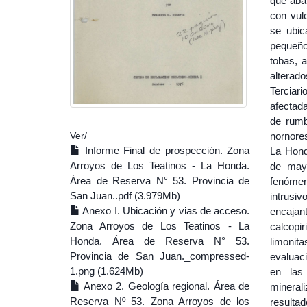
que abar
con vulc
se ubic
pequeño
tobas, a
alterad
Terciar
afectada
de rumb
nornore
Ver/
Informe Final de prospección. Zona
La Honda
Arroyos de Los Teatinos - La Honda.
de mayo
Área de Reserva N° 53. Provincia de
fenómen
San Juan..pdf (3.979Mb)
intrusiv
Anexo I. Ubicación y vias de acceso.
encajant
Zona Arroyos de Los Teatinos - La
calcopi
Honda. Área de Reserva N° 53.
limonit
Provincia de San Juan._compressed-
evaluac
1.png (1.624Mb)
en las
Anexo 2. Geología regional. Área de
mineral
Reserva Nº 53. Zona Arroyos de los
resulta