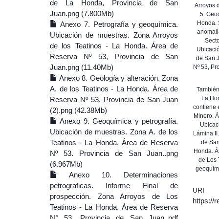
de La Honda, Provincia de San
Arroyos 
Juan.png (7.800Mb)
5. Geo
Honda. S
Anexo 7. Petrografía y geoquímica.
anomali
Ubicación de muestras. Zona Arroyos
Secto
de los Teatinos - La Honda. Área de
Ubicació
Reserva Nº 53, Provincia de San
de San J
Juan.png (11.40Mb)
Nº 53, Pr
Anexo 8. Geología y alteración. Zona
A. de los Teatinos - La Honda. Área de
También 
La Hon
Reserva Nº 53, Provincia de San Juan
contiene 
(2).png (42.38Mb)
Minero. Á
Anexo 9. Geoquímica y petrografía.
Ubicac
Ubicación de muestras. Zona A. de los
Lámina II
Teatinos - La Honda. Área de Reserva
de San
Honda. Ár
Nº 53. Provincia de San Juan..png
de Los 
(6.967Mb)
geoquími
Anexo 10. Determinaciones
petrograficas. Informe Final de
URI
prospección. Zona Arroyos de Los
https:/
Teatinos - La Honda. Área de Reserva
N° 53. Provincia de San Juan..pdf