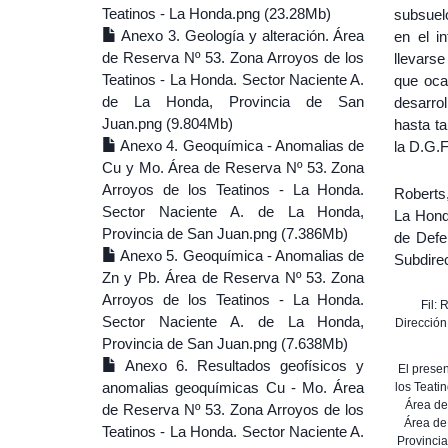
Teatinos - La Honda.png (23.28Mb)
subsuelo
Anexo 3. Geología y alteración. Área
en el i
de Reserva Nº 53. Zona Arroyos de los
llevars
Teatinos - La Honda. Sector Naciente A.
que ocas
de La Honda, Provincia de San
desarro
Juan.png (9.804Mb)
hasta ta
Anexo 4. Geoquímica - Anomalias de
la D.G.
Cu y Mo. Área de Reserva Nº 53. Zona
Arroyos de los Teatinos - La Honda.
Roberts,
Sector Naciente A. de La Honda,
La Hond
Provincia de San Juan.png (7.386Mb)
de Defe
Anexo 5. Geoquímica - Anomalias de
Subdire
Zn y Pb. Área de Reserva Nº 53. Zona
Arroyos de los Teatinos - La Honda.
Fil: 
Sector Naciente A. de La Honda,
Dirección
Provincia de San Juan.png (7.638Mb)
Anexo 6. Resultados geofísicos y
El presen
anomalias geoquímicas Cu - Mo. Área
los Teati
Área de
de Reserva Nº 53. Zona Arroyos de los
Área de
Teatinos - La Honda. Sector Naciente A.
Provinci