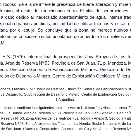
 rocoso; de ella se infiere le presencia de fuerte alteración y miner
ntrusivo, al oeste del mencionado cerro. El plan de perforaciones
e a cabo debido al inadecuado abastecimiento de agua, intense frac
ionaba grandes pérdidas, posibilidad de utilizar triconos y escasa 
llada por el equijo. Se concluye que la zona no merece nuevos t
nto no se consideren éstos prioritarios de acuerdo a los objetivos m
F.M.
 F. S. (1976). Informe final de prospección. Zona Arroyos de Los Te
a. Área de Reserva Nº 53, Provincia de San Juan. 71 p. Mendoza, Mi
nsa. Dirección General de Fabricaciones Militares. Dirección de Des
cción de Desarrollo Minero. Centro de Exploración Geológico-Minera 
Roberts, Franklin S. Ministerio de Defensa. Dirección General de Fabricaciones Mili
 de Desarrollo. Subdirección de Desarrollo Minero. Centro de Exploración Geológ
I; Argentina.
te informe contiene los siguientes anexos: • Anexo I. Ubicación y vías de acceso. 
nos - La Honda. Área de Reserva N° 53. Provincia de San Juan. • Anexo 2. Geología
 Reserva Nº 53. Zona Arroyos de los Teatinos - La Honda. • Anexo 3. Geología y alt
 Reserva Nº 53. Zona Arroyos de los Teatinos - La Honda. Sector Naciente A. de L
a de San Juan. • Anexo 4. Geoquímica - Anomalias de Cu y Mo. Área de Reserva Nº