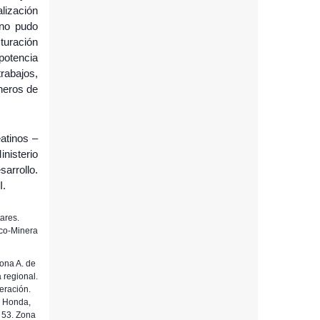
alización
 no pudo
turación
potencia
rabajos,
ineros de
atinos –
nisterio
arrollo.
I.
tares.
ico-Minera
Zona A. de
 regional.
eración.
a Honda,
 53. Zona