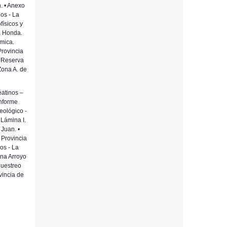
. • Anexo
os - La
físicos y
a Honda.
ímica.
Provincia
e Reserva
Zona A. de
eatinos –
informe
eológico -
 Lámina I.
Juan. •
 Provincia
os - La
ona Arroyo
Muestreo
vincia de