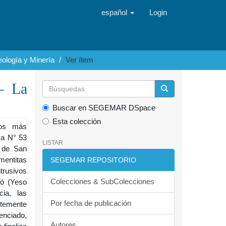
español
Login
ología y Minería
Ver ítem
– La
Buscar en SEGEMAR DSpace
Esta colección
ros más
va N° 53
LISTAR
a de San
entitas
SEGEMAR REPOSITORIO
trusivos
Colecciones & SubColecciones
có (Yeso
cia, las
Por fecha de publicación
ntemente
enciado,
Autores