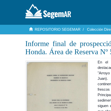
REPOSITORIO SEGEMAR
Colección Dire
Informe final de prospecc
Honda. Área de Reserva Nº 5
En el 
destaca
"Arroyo
Juan).
contine
frescos 
Princip
sedimen
siguen 