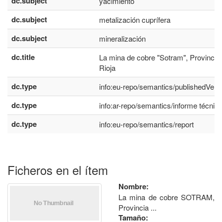
dc.subject
yacimiento
dc.subject
metalización cuprífera
dc.subject
mineralización
dc.title
La mina de cobre "Sotram", Provincia
Rioja
dc.type
info:eu-repo/semantics/publishedVers
dc.type
info:ar-repo/semantics/informe técnic
dc.type
info:eu-repo/semantics/report
Ficheros en el ítem
Nombre:
La mina de cobre SOTRAM,
Provincia ...
Tamaño: