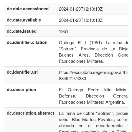
dc.date.accessioned
2024-01-23T12:10:13Z
dc.date.available
2024-01-23T12:10:13Z
dc.date.issued
1951
dc.identifier.citation
Quiroga, P. J. (1951). La mina de 
"Sotram", Provincia de La Rioja.
Buenos Aires, Dirección Gener
Fabricaciones Militares.
dc.identifier.uri
https://repositorio.segemar.gov.ar/han
8849217/4380
dc.description
Fil: Quiroga, Pedro Julio. Ministe
Defensa. Dirección Genera
Fabricaciones Militares; Argentina.
dc.description.abstract
La mina de cobre "Sotram", propied
señor Blás Martos Poyatos, se encu
ubicada en el departamento Ge
Sarmiento, provincia de La Rioja y