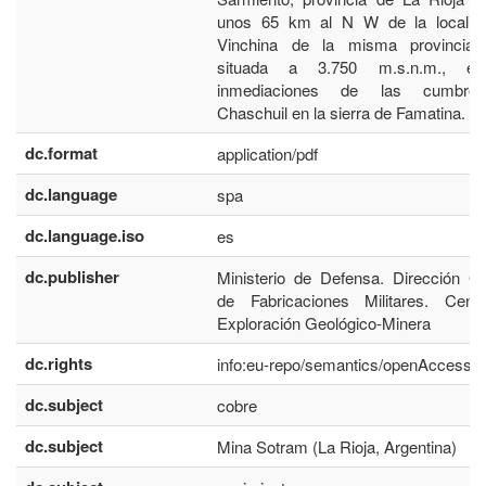
unos 65 km al N W de la localid
Vinchina de la misma provincia.
situada a 3.750 m.s.n.m., e
inmediaciones de las cumbre
Chaschuil en la sierra de Famatina.
dc.format
application/pdf
dc.language
spa
dc.language.iso
es
dc.publisher
Ministerio de Defensa. Dirección G
de Fabricaciones Militares. Cent
Exploración Geológico-Minera
dc.rights
info:eu-repo/semantics/openAccess
dc.subject
cobre
dc.subject
Mina Sotram (La Rioja, Argentina)