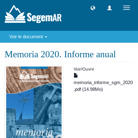
Toggl
navig
Voir le document
Memoria 2020. Informe anual
Voir/
Ouvrir
memoria_informe_sgm_2020
.pdf (14.98Mo)