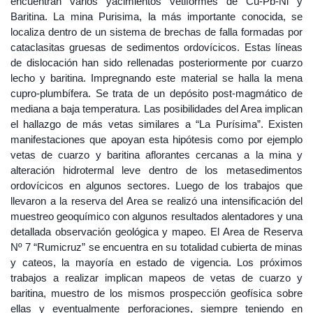
encuentran varios yacimientos vetiformes de Cu-Pb-Ni y
Baritina. La mina Purisima, la más importante conocida, se
localiza dentro de un sistema de brechas de falla formadas por
cataclasitas gruesas de sedimentos ordovícicos. Estas líneas
de dislocación han sido rellenadas posteriormente por cuarzo
lecho y baritina. Impregnando este material se halla la mena
cupro-plumbífera. Se trata de un depósito post-magmático de
mediana a baja temperatura. Las posibilidades del Area implican
el hallazgo de más vetas similares a “La Purísima”. Existen
manifestaciones que apoyan esta hipótesis como por ejemplo
vetas de cuarzo y baritina aflorantes cercanas a la mina y
alteración hidrotermal leve dentro de los metasedimentos
ordovícicos en algunos sectores. Luego de los trabajos que
llevaron a la reserva del Area se realizó una intensificación del
muestreo geoquímico con algunos resultados alentadores y una
detallada observación geológica y mapeo. El Area de Reserva
Nº 7 “Rumicruz” se encuentra en su totalidad cubierta de minas
y cateos, la mayoría en estado de vigencia. Los próximos
trabajos a realizar implican mapeos de vetas de cuarzo y
baritina, muestro de los mismos prospección geofísica sobre
ellas y eventualmente perforaciones, siempre teniendo en