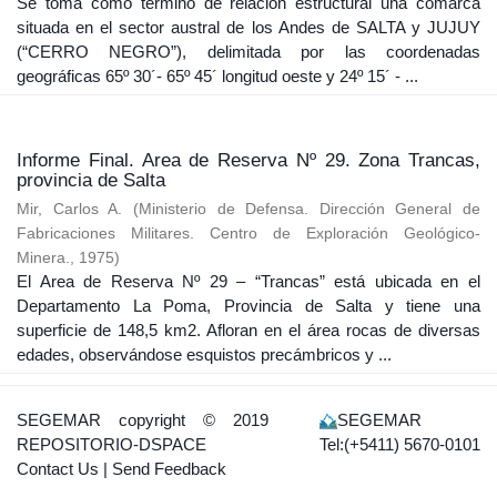
Se toma como termino de relación estructural una comarca
situada en el sector austral de los Andes de SALTA y JUJUY
(“CERRO NEGRO”), delimitada por las coordenadas
geográficas 65º 30´- 65º 45´ longitud oeste y 24º 15´ - ...
Informe Final. Area de Reserva Nº 29. Zona Trancas,
provincia de Salta
Mir, Carlos A.
(
Ministerio de Defensa. Dirección General de
Fabricaciones Militares. Centro de Exploración Geológico-
Minera.
,
1975
)
El Area de Reserva Nº 29 – “Trancas” está ubicada en el
Departamento La Poma, Provincia de Salta y tiene una
superficie de 148,5 km2. Afloran en el área rocas de diversas
edades, observándose esquistos precámbricos y ...
SEGEMAR
copyright © 2019
SEGEMAR
REPOSITORIO-DSPACE
Tel:(+5411) 5670-0101
Contact Us
|
Send Feedback