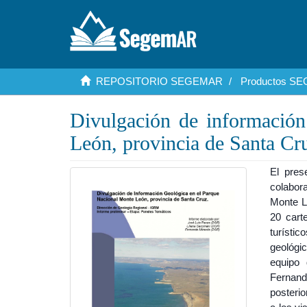
REPOSITORIO SEGEMAR
Productos S
Divulgación de información
León, provincia de Santa Cr
El pres
colabor
Monte L
20 cart
turísti
geológi
equipo 
Fernand
posterio