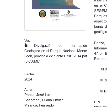
a los vi
en el C
SEGEMA
Parques
aspecto
fauna d
geológi
Ver/
Panza, 
Divulgación de Información
Informa
Geológica en el Parque Nacional Monte
47 p., 
León, provincia de Santa Cruz_2014.pdf
Recurso
(5.090Mb)
Fil:
Fecha
2014
Fil: 
Autor
Fil: 
Panza, José Luis
Sacomani, Liliana Emilse
URI
Miranda, Fernando