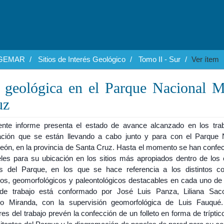
EGEMAR
Sitios de Interés Geológico
Tomo II - Sur
Ver ítem
 geológica en el Parque Nacional 
uz
ente informe presenta el estado de avance alcanzado en los tra
ación que se están llevando a cabo junto y para con el Parque 
eón, en la provincia de Santa Cruz. Hasta el momento se han confe
eles para su ubicación en los sitios más apropiados dentro de los c
cos del Parque, en los que se hace referencia a los distintos c
cos, geomorfológicos y paleontológicos destacables en cada uno de e
de trabajo está conformado por José Luis Panza, Liliana Sa
o Miranda, con la supervisión geomorfológica de Luis Fauqué
res del trabajo prevén la confección de un folleto en forma de tríptico