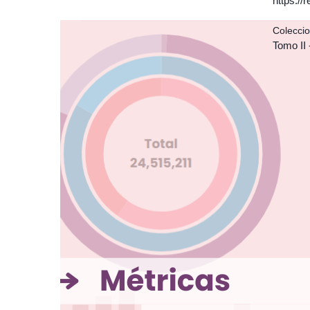
https:/
Colecci
Tomo II 