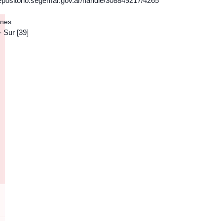
/repositorio.segemar.gov.ar/handle/308849217/4265
ones
- Sur
[39]