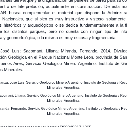
sitantes del Parque y la diagramación de paneles de pared para su c
entro de Interpretación, actualmente en construcción. De esta ma
R busca complementar el material que dispone la Administra
 Nacionales, que si bien es muy instructivo y vistoso, solamente
s históricos y arqueológicos o se dedica fundamentalmente a la fl
e los distintos parques, pero no cuenta con ningún tipo de inf
ca y geomorfológica, o la misma es muy escasa y fragmentaria.
José Luis; Sacomaní, Liliana; Miranda, Fernando. 2014. Divulg
ción Geológica en el Parque Nacional Monte León, provincia de San
Buenos Aires, Servicio Geológico Minero Argentino. Instituto de Ge
s Minerales.
 Panza, José Luis. Servicio Geológico Minero Argentino. Instituto de Geología y Rec
Minerales; Argentina.
Sacomani, Liliana. Servicio Geológico Minero Argentino. Instituto de Geología y Re
Minerales; Argentina.
Miranda, Fernando. Servicio Geológico Minero Argentino. Instituto de Geología y Re
Minerales; Argentina.