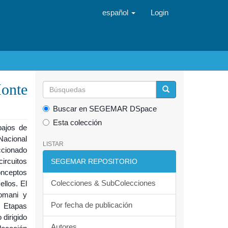
español
Login
Monte
Buscar en SEGEMAR DSpace
Esta colección
bajos de
Nacional
LISTAR
ccionado
ircuitos
SEGEMAR REPOSITORIO
onceptos
Colecciones & SubColecciones
llos. El
comani y
Por fecha de publicación
. Etapas
 dirigido
Autores