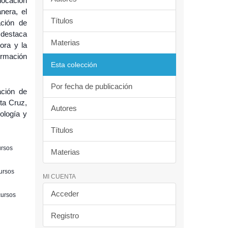
olocación
nera, el
Títulos
ción de
 destaca
Materias
ora y la
ormación
Esta colección
Por fecha de publicación
ación de
ta Cruz,
Autores
ología y
Títulos
ursos
Materias
cursos
MI CUENTA
Acceder
cursos
Registro