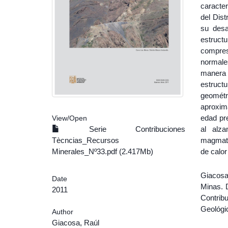
caracter
del Dist
su desa
estruct
compresi
normale
manera
estruct
geométr
aproxim
edad pr
View/
Open
Serie Contribuciones
al alza
Tècncias_Recursos
magmatis
Minerales_Nº33.pdf (2.417Mb)
de calor
Giacosa
Date
Minas. D
2011
Contrib
Geológic
Author
Giacosa, Raúl