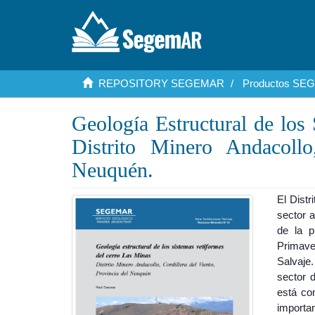
REPOSITORY SEGEMAR
Productos S
Geología Estructural de los
Distrito Minero Andacollo
Neuquén.
El Distr
sector a
de la p
Primave
Salvaje.
sector 
está co
importa