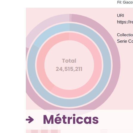
Fil: Giac
URI
https:/
Collecti
Serie C