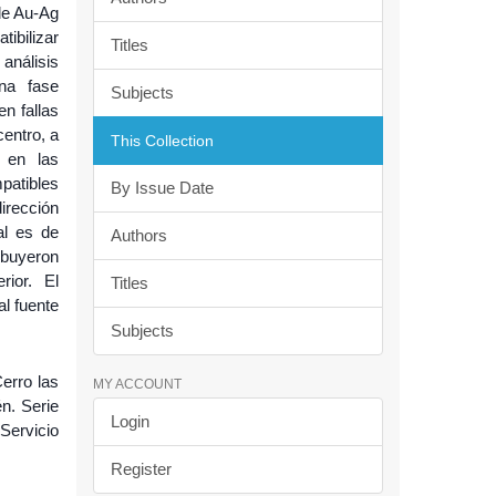
 de Au-Ag
tibilizar
Titles
análisis
una fase
Subjects
n fallas
entro, a
This Collection
 en las
patibles
By Issue Date
irección
al es de
Authors
ibuyeron
rior. El
Titles
l fuente
Subjects
erro las
MY ACCOUNT
én. Serie
Login
Servicio
Register