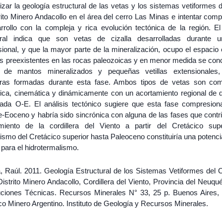
izar la geología estructural de las vetas y los sistemas vetiformes
rito Minero Andacollo en el área del cerro Las Minas e intentar compa
rrollo con la compleja y rica evolución tectónica de la región. El 
ural indica que son vetas de cizalla desarrolladas durante 
onal, y que la mayor parte de la mineralización, ocupo el espacio e
s preexistentes en las rocas paleozoicas y en menor medida se conc
 de mantos mineralizados y pequeñas vetillas extensionales,
uras formadas durante esta fase. Ambos tipos de vetas son com
ica, cinemática y dinámicamente con un acortamiento regional de d
ada O-E. El análisis tectónico sugiere que esta fase compresion
e-Eoceno y habría sido sincrónica con alguna de las fases que contr
miento de la cordillera del Viento a partir del Cretácico supe
mo del Cretácico superior hasta Paleoceno constituiría una potencia
 para el hidrotermalismo.
, Raúl. 2011. Geología Estructural de los Sistemas Vetiformes del C
istrito Minero Andacollo, Cordillera del Viento, Provincia del Neuqu
uciones Técnicas. Recursos Minerales N° 33, 25 p. Buenos Aires, 
o Minero Argentino. Instituto de Geología y Recursos Minerales.