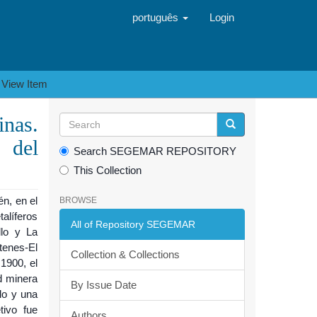
português
Login
View Item
inas.
 del
Search SEGEMAR REPOSITORY
This Collection
én, en el
BROWSE
talíferos
All of Repository SEGEMAR
llo y La
tenes-El
Collection & Collections
1900, el
d minera
By Issue Date
lo y una
tivo fue
Authors