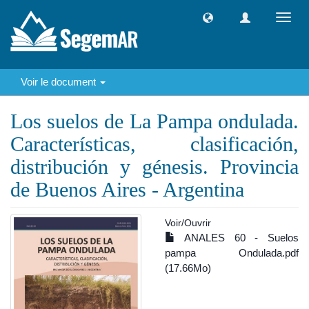
Toggl
navig
Voir le document
Los suelos de La Pampa ondulada.
Características, clasificación,
distribución y génesis. Provincia
de Buenos Aires - Argentina
Voir/
Ouvrir
ANALES 60 - Suelos
pampa Ondulada.pdf
(17.66Mo)