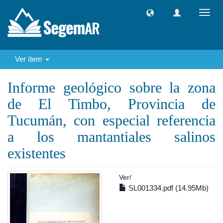
Camb
naveg
Ver ítem
Informe geológico sobre la zona
de El Timbo, Provincia de
Tucumán, con especial referencia
a los mantantiales salinos
existentes
Ver/
SL001334.pdf (14.95Mb)