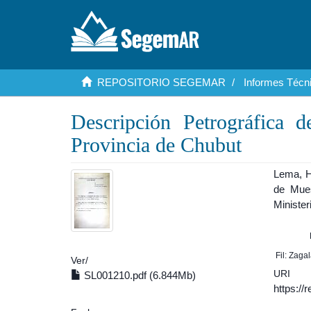
REPOSITORIO SEGEMAR
Informes Técni
Descripción Petrográfica 
Provincia de Chubut
Lema, H
de Mues
Ministe
Fil: Zaga
Ver/
URI
SL001210.pdf (6.844Mb)
https:/