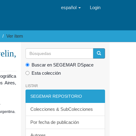
español
Login
Ver ítem
lin,
Buscar en SEGEMAR DSpace
Esta colección
ográfica
s Aires,
LISTAR
SEGEMAR REPOSITORIO
.
Colecciones & SubColecciones
Argentina.
Por fecha de publicación
Autores