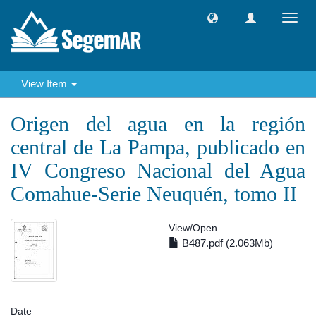
Toggl
navig
View Item
Origen del agua en la región
central de La Pampa, publicado en
IV Congreso Nacional del Agua
Comahue-Serie Neuquén, tomo II
View/
Open
B487.pdf (2.063Mb)
Date