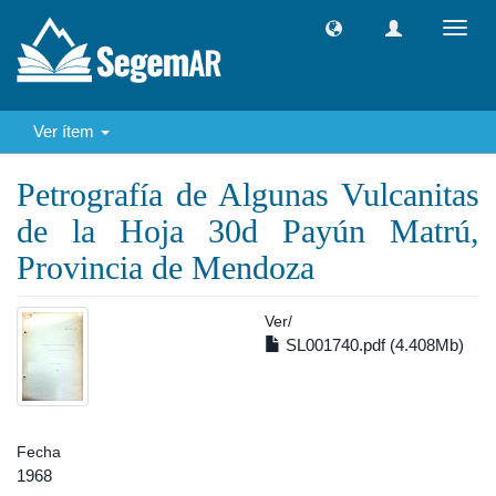
Camb
naveg
Ver ítem
Petrografía de Algunas Vulcanitas
de la Hoja 30d Payún Matrú,
Provincia de Mendoza
Ver/
SL001740.pdf (4.408Mb)
Fecha
1968