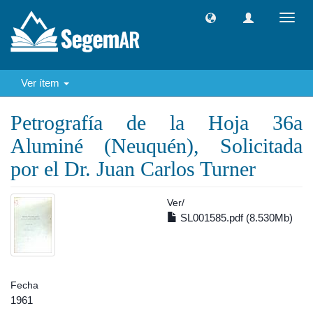
Camb
naveg
Ver ítem
Petrografía de la Hoja 36a
Aluminé (Neuquén), Solicitada
por el Dr. Juan Carlos Turner
Ver/
SL001585.pdf (8.530Mb)
Fecha
1961