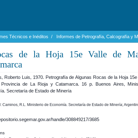
rmes Técnicos e Inéditos
Informes de Petrografía, Calcografía y M
ocas de la Hoja 15e Valle de Ma
amarca
, Roberto Luis, 1970. Petrografía de Algunas Rocas de la Hoja 15e 
Provincia de La Rioja y Catamarca. 16 p. Buenos Aires, Minis
a. Secretaría de Estado de Minería
il: Caminos, R.L. Ministerio de Economía. Secretaría de Estado de Minería; Argentin
/repositorio.segemar.gov.ar/handle/308849217/3685
ons