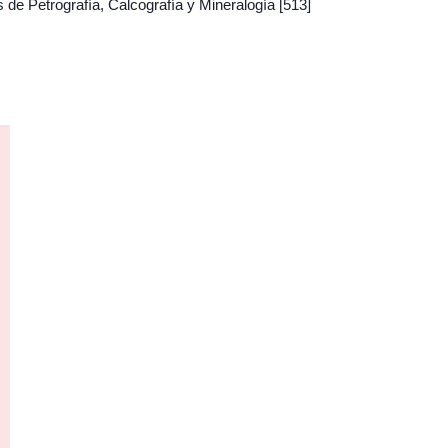
 de Petrografía, Calcografía y Mineralogía
[513]