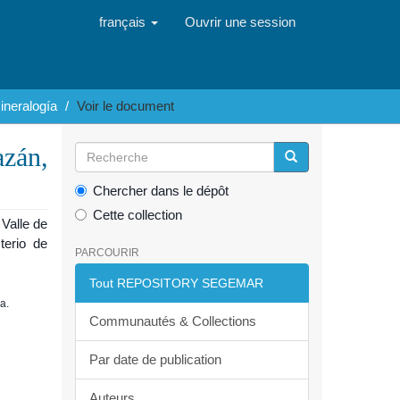
français
Ouvrir une session
ineralogía
Voir le document
zán,
Chercher dans le dépôt
Cette collection
Valle de
terio de
PARCOURIR
Tout REPOSITORY SEGEMAR
a.
Communautés & Collections
Par date de publication
Auteurs