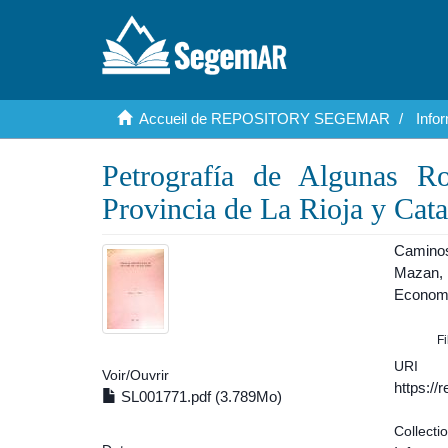
Accueil de REPOSITORY SEGEMAR
Info
Petrografía de Algunas R
Provincia de La Rioja y Cat
Caminos
Mazan, 
Economí
F
URI
Voir/
Ouvrir
https:/
SL001771.pdf (3.789Mo)
Collecti