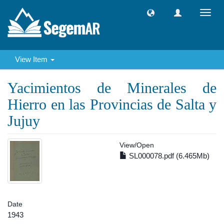
Toggl
navig
View Item
Yacimientos de Minerales de
Hierro en las Provincias de Salta y
Jujuy
View/
Open
SL000078.pdf (6.465Mb)
Date
1943