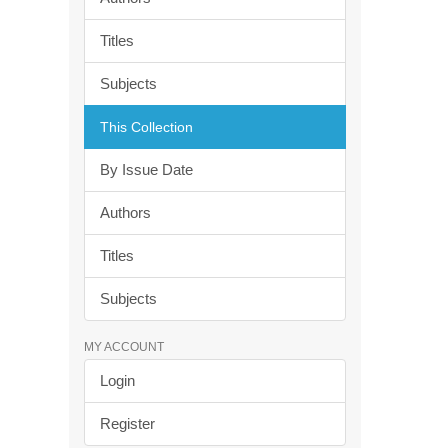
Titles
Subjects
This Collection
By Issue Date
Authors
Titles
Subjects
MY ACCOUNT
Login
Register