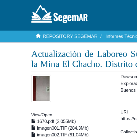
REPOSITORY SEGEMAR
Informes Técnic
Actualización de Laboreo S
la Mina El Chacho. Distrito 
Dawson,
Explorac
Buenos 
URI
View/
Open
https:/
1670.pdf (2.055Mb)
imagen001.TIF (284.3Mb)
Collecti
imagen002.TIF (91.04Mb)