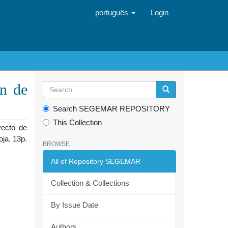
português
Login
ón de
Search SEGEMAR REPOSITORY
This Collection
yecto de
oja. 13p.
BROWSE
All of Repository SEGEMAR
Collection & Collections
By Issue Date
Authors