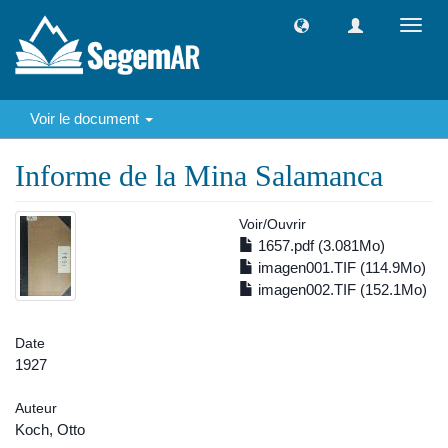
Toggl
navig
Voir le document
Informe de la Mina Salamanca
Voir/
Ouvrir
1657.pdf (3.081Mo)
imagen001.TIF (114.9Mo)
imagen002.TIF (152.1Mo)
Date
1927
Auteur
Koch, Otto