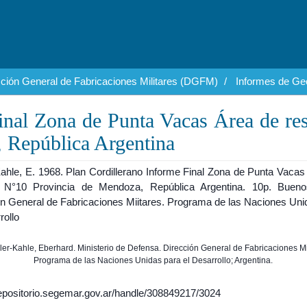
cción General de Fabricaciones Militares (DGFM)
Informes de Geo
inal Zona de Punta Vacas Área de re
 República Argentina
Kahle, E. 1968. Plan Cordillerano Informe Final Zona de Punta Vacas
 N°10 Provincia de Mendoza, República Argentina. 10p. Bueno
ón General de Fabricaciones Miitares. Programa de las Naciones Uni
rollo
ller-Kahle, Eberhard. Ministerio de Defensa. Dirección General de Fabricaciones Mi
Programa de las Naciones Unidas para el Desarrollo; Argentina.
/repositorio.segemar.gov.ar/handle/308849217/3024