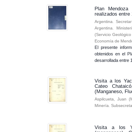
Plan Mendoza d
realizados entre
Argentina. Secreta
Argentina. Minist
(
Servicio Geológico
Economía de Mendoz
El presente inform
obtenidos en el P
desarrollada entre 
Visita a los Ya
Cateo Chataicó
(Manganeso, Fluo
Aspilcueta, Juan
(
Minería. Subsecreta
Visita a los 