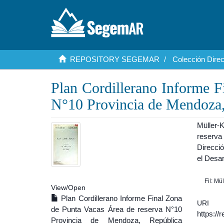
REPOSITORY SEGEMAR
Colección Dire
Plan Cordillerano Informe F
N°10 Provincia de Mendoza,
Müller-
reserva
Direcci
el Desar
Fil: Mü
View/
Open
Plan Cordillerano Informe Final Zona
URI
de Punta Vacas Área de reserva N°10
https:/
Provincia de Mendoza, República