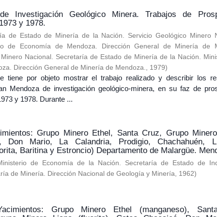
e Investigación Geológico Minera. Trabajos de Pros
 1973 y 1978.
ría de Estado de Minería de la Nación. Servicio Geológico Minero 
erio de Economía de Mendoza. Dirección General de Minería de
 Minero Nacional. Secretaría de Estado de Minería de la Nación. Mini
a. Dirección General de Minería de Mendoza.
,
1979
)
e tiene por objeto mostrar el trabajo realizado y describir los re
lan Mendoza de investigación geológico-minera, en su faz de pro
1973 y 1978. Durante ...
cimientos: Grupo Minero Ethel, Santa Cruz, Grupo Minero
, Don Mario, La Calandria, Prodigio, Chachahuén, L
rita, Baritina y Estroncio) Departamento de Malargüe. Men
Ministerio de Economía de la Nación. Secretaría de Estado de Ind
ría de Minería. Dirección Nacional de Geología y Minería
,
1962
)
Yacimientos: Grupo Minero Ethel (manganeso), Sant