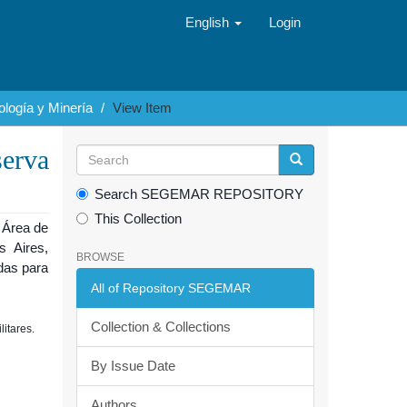
English
Login
logía y Minería
View Item
serva
Search SEGEMAR REPOSITORY
This Collection
 Área de
s Aires,
BROWSE
das para
All of Repository SEGEMAR
Collection & Collections
litares.
By Issue Date
Authors