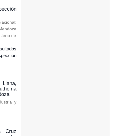
pección
Nacional
;
 Mendoza
sterio de
sultados
spección
 Liana,
uthema
doza
ustria y
a Cruz