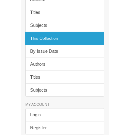
Titles
Subjects
This Collection
By Issue Date
Authors
Titles
Subjects
MY ACCOUNT
Login
Register